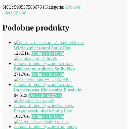
SKU:
5905375836764
Kategoria:
Zabawki
interaktywne
Podobne produkty
Wieża z piłeczkami Smily Play
123,51
zł
Dodaj do koszyka
Edukacyjny stoliczek Smily Play
271,70
zł
Dodaj do koszyka
Interaktywna Kierownica Eurobaby
84,51
zł
Dodaj do koszyka
Przytulaczek piesek Smily Play
102,70
zł
Dodaj do koszyka