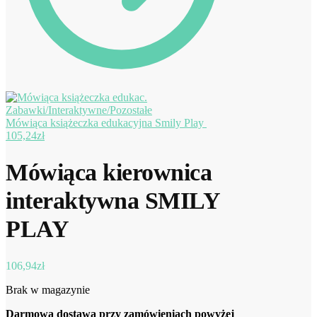
Mówiąca książeczka edukacyjna Smily Play
105,24
zł
Mówiąca kierownica
interaktywna SMILY
PLAY
106,94
zł
Brak w magazynie
Darmowa dostawa przy zamówieniach powyżej