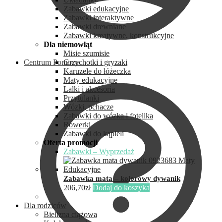
Zabawki edukacyjne
Zabawki interaktywne
Zabawki drewniane
Zabawki kreatywne, konstrukcyjne
Dla niemowląt
Misie szumisie
Centrum Pomocy
Grzechotki i gryzaki
Karuzele do łóżeczka
Maty edukacyjne
Lalki i akcesoria
Przytulanki
Wózki, pchacze
Zabawki do wózka i fotelika
Rowerki
Zabawki do kąpieli
Oferta promocji
Zabawki – Wyprzedaż
Zabawka mata – kolorowy dywanik
206,70
zł
Dodaj do koszyka
Dla rodziców
Bielizna ciążowa