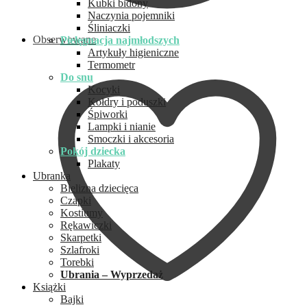
Kubki bidony
Naczynia pojemniki
Śliniaczki
Obserwowane
Pielęgnacja najmłodszych
Artykuły higieniczne
Termometr
Do snu
Kocyki
Kołdry i poduszki
Śpiworki
Lampki i nianie
Smoczki i akcesoria
Pokój dziecka
Plakaty
Ubranka
Bielizna dziecięca
Czapki
Kostiumy
Rękawiczki
Skarpetki
Szlafroki
Torebki
Ubrania – Wyprzedaż
Książki
Bajki