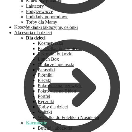
Kolektory pokarmu
Laktatory
Podgrzewacze
Podkłady poporodowe
Torby dla Mamy
Koszyk
Wkładki laktacyjne, osłonki
Akcesoria dla dzieci
Dla dzieci
Kosmetyczka
Krzesełka do karmienia
Leżaczki, bujaczki
Lunch Box
Otulacze i pieluszki
Parasolki
Piórniki
Plecaki
Pokrowce na przewijak
Pokrowiec na Bidon
Portfel
Ręczniki
Torby dla dzieci
Walizki
Wkładka do Fotelika i Nosidełka
Karmienie
Butelki i akcesoria