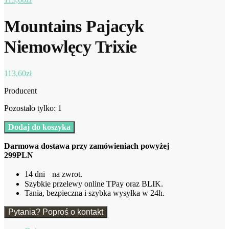
Mountains Pajacyk
Niemowlęcy Trixie
113,60
zł
Producent
Pozostało tylko: 1
ilość
Dodaj do koszyka
Mountains
Pajacyk
Darmowa dostawa przy zamówieniach powyżej
Niemowlęcy
299PLN
Trixie
14 dni na zwrot.
Szybkie przelewy online TPay oraz BLIK.
Tania, bezpieczna i szybka wysyłka w 24h.
Pytania? Poproś o kontakt