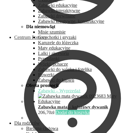
Zabawki edukacyjne
Zabawki interaktywne
Zabawki drewniane
Zabawki kreatywne, konstrukcyjne
Dla niemowląt
Misie szumisie
Centrum Pomocy
Grzechotki i gryzaki
Karuzele do łóżeczka
Maty edukacyjne
Lalki i akcesoria
Przytulanki
Wózki, pchacze
Zabawki do wózka i fotelika
Rowerki
Zabawki do kąpieli
Oferta promocji
Zabawki – Wyprzedaż
Zabawka mata – kolorowy dywanik
206,70
zł
Dodaj do koszyka
Dla rodziców
Bielizna ciążowa