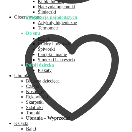
Kubki bidony
Naczynia pojemniki
Śliniaczki
Obserwowane
Pielęgnacja najmłodszych
Artykuły higieniczne
Termometr
Do snu
Kocyki
Kołdry i poduszki
Śpiworki
Lampki i nianie
Smoczki i akcesoria
Pokój dziecka
Plakaty
Ubranka
Bielizna dziecięca
Czapki
Kostiumy
Rękawiczki
Skarpetki
Szlafroki
Torebki
Ubrania – Wyprzedaż
Książki
Bajki