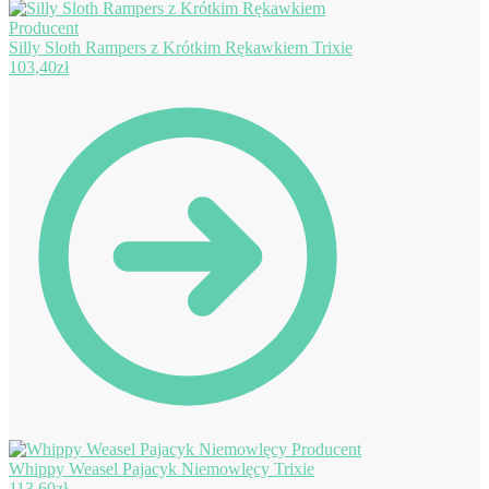
Silly Sloth Rampers z Krótkim Rękawkiem Trixie
103,40
zł
Whippy Weasel Pajacyk Niemowlęcy Trixie
113,60
zł