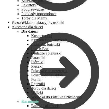
Kolektory pokarmu
Laktatory
Podgrzewacze
Podkłady poporodowe
Torby dla Mamy
Koszyk
Wkładki laktacyjne, osłonki
Akcesoria dla dzieci
Dla dzieci
Kosmetyczka
Krzesełka do karmienia
Leżaczki, bujaczki
Lunch Box
Otulacze i pieluszki
Parasolki
Piórniki
Plecaki
Pokrowce na przewijak
Pokrowiec na Bidon
Portfel
Ręczniki
Torby dla dzieci
Walizki
Wkładka do Fotelika i Nosidełka
Karmienie
Butelki i akcesoria