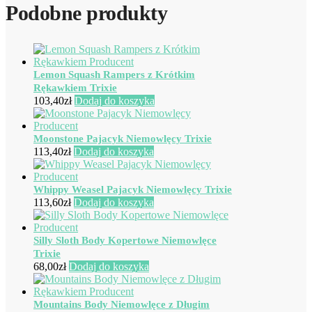
Podobne produkty
Lemon Squash Rampers z Krótkim
Rękawkiem Trixie
103,40
zł
Dodaj do koszyka
Moonstone Pajacyk Niemowlęcy Trixie
113,40
zł
Dodaj do koszyka
Whippy Weasel Pajacyk Niemowlęcy Trixie
113,60
zł
Dodaj do koszyka
Silly Sloth Body Kopertowe Niemowlęce
Trixie
68,00
zł
Dodaj do koszyka
Mountains Body Niemowlęce z Długim