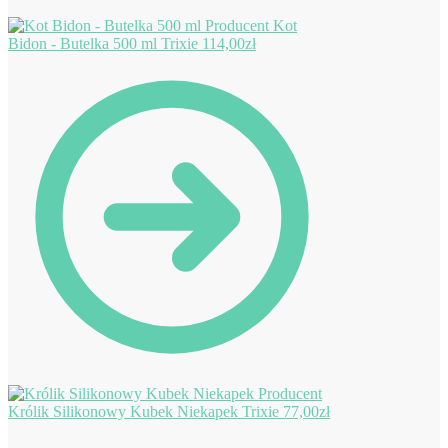
Kot
Bidon - Butelka 500 ml Trixie
114,00
zł
Królik Silikonowy Kubek Niekapek Trixie
77,00
zł