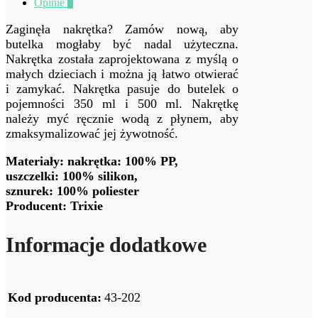
Opinie
0
Zaginęła nakrętka? Zamów nową, aby
butelka mogłaby być nadal użyteczna.
Nakrętka została zaprojektowana z myślą o
małych dzieciach i można ją łatwo otwierać
i zamykać. Nakrętka pasuje do butelek o
pojemności 350 ml i 500 ml. Nakrętkę
należy myć ręcznie wodą z płynem, aby
zmaksymalizować jej żywotność.
Materiały: nakrętka: 100% PP,
uszczelki: 100% silikon,
sznurek: 100% poliester
Producent: Trixie
Informacje dodatkowe
Kod producenta:
43-202