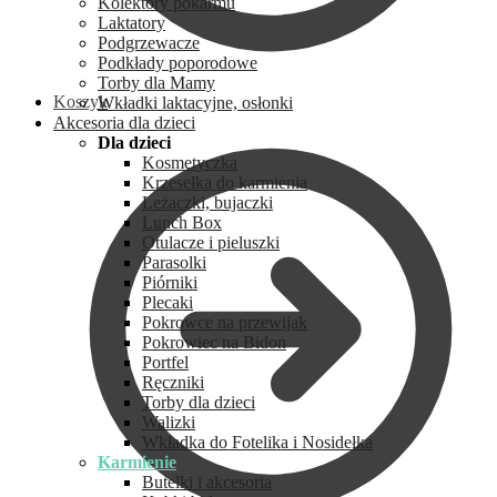
Kolektory pokarmu
Laktatory
Podgrzewacze
Podkłady poporodowe
Torby dla Mamy
Koszyk
Wkładki laktacyjne, osłonki
Akcesoria dla dzieci
Dla dzieci
Kosmetyczka
Krzesełka do karmienia
Leżaczki, bujaczki
Lunch Box
Otulacze i pieluszki
Parasolki
Piórniki
Plecaki
Pokrowce na przewijak
Pokrowiec na Bidon
Portfel
Ręczniki
Torby dla dzieci
Walizki
Wkładka do Fotelika i Nosidełka
Karmienie
Butelki i akcesoria