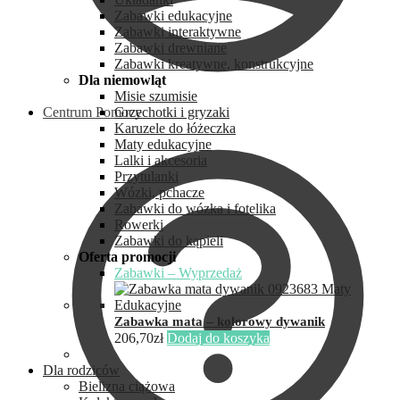
Zabawki edukacyjne
Zabawki interaktywne
Zabawki drewniane
Zabawki kreatywne, konstrukcyjne
Dla niemowląt
Misie szumisie
Centrum Pomocy
Grzechotki i gryzaki
Karuzele do łóżeczka
Maty edukacyjne
Lalki i akcesoria
Przytulanki
Wózki, pchacze
Zabawki do wózka i fotelika
Rowerki
Zabawki do kąpieli
Oferta promocji
Zabawki – Wyprzedaż
Zabawka mata – kolorowy dywanik
206,70
zł
Dodaj do koszyka
Dla rodziców
Bielizna ciążowa