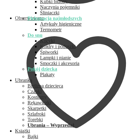
Kubki bidony
Naczynia pojemniki
Śliniaczki
Obserwowane
Pielęgnacja najmłodszych
Artykuły higieniczne
Termometr
Do snu
Kocyki
Kołdry i poduszki
Śpiworki
Lampki i nianie
Smoczki i akcesoria
Pokój dziecka
Plakaty
Ubranka
Bielizna dziecięca
Czapki
Kostiumy
Rękawiczki
Skarpetki
Szlafroki
Torebki
Ubrania – Wyprzedaż
Książki
Bajki