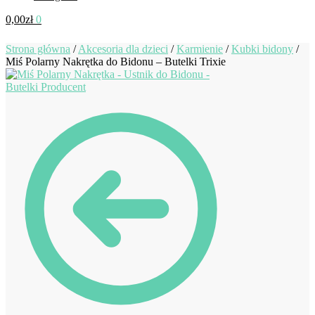
0,00
zł
0
Strona główna
/
Akcesoria dla dzieci
/
Karmienie
/
Kubki bidony
/
Miś Polarny Nakrętka do Bidonu – Butelki Trixie