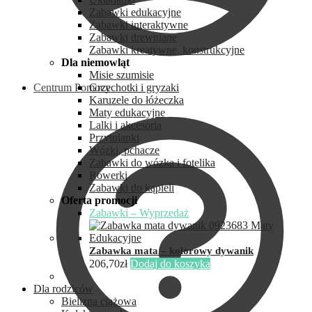
Zabawki edukacyjne
Zabawki interaktywne
Zabawki drewniane
Zabawki kreatywne, konstrukcyjne
Dla niemowląt
Misie szumisie
Centrum Pomocy
Grzechotki i gryzaki
Karuzele do łóżeczka
Maty edukacyjne
Lalki i akcesoria
Przytulanki
Wózki, pchacze
Zabawki do wózka i fotelika
Rowerki
Zabawki do kąpieli
Oferta promocji
Zabawki – Wyprzedaż
Zabawka mata – kolorowy dywanik
206,70
zł
Dodaj do koszyka
Dla rodziców
Bielizna ciążowa