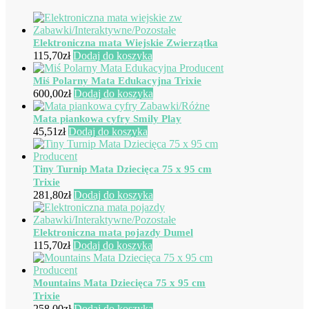
Elektroniczna mata Wiejskie Zwierzątka
115,70
zł
Dodaj do koszyka
Miś Polarny Mata Edukacyjna Trixie
600,00
zł
Dodaj do koszyka
Mata piankowa cyfry Smily Play
45,51
zł
Dodaj do koszyka
Tiny Turnip Mata Dziecięca 75 x 95 cm
Trixie
281,80
zł
Dodaj do koszyka
Elektroniczna mata pojazdy Dumel
115,70
zł
Dodaj do koszyka
Mountains Mata Dziecięca 75 x 95 cm
Trixie
258,00
zł
Dodaj do koszyka