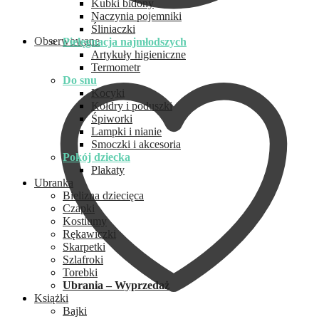
Kubki bidony
Naczynia pojemniki
Śliniaczki
Obserwowane
Pielęgnacja najmłodszych
Artykuły higieniczne
Termometr
Do snu
Kocyki
Kołdry i poduszki
Śpiworki
Lampki i nianie
Smoczki i akcesoria
Pokój dziecka
Plakaty
Ubranka
Bielizna dziecięca
Czapki
Kostiumy
Rękawiczki
Skarpetki
Szlafroki
Torebki
Ubrania – Wyprzedaż
Książki
Bajki