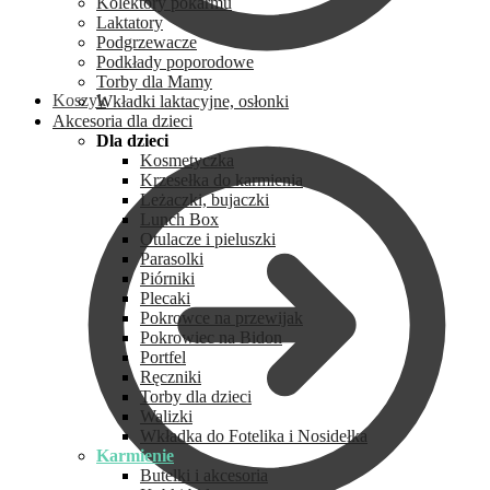
Kolektory pokarmu
Laktatory
Podgrzewacze
Podkłady poporodowe
Torby dla Mamy
Koszyk
Wkładki laktacyjne, osłonki
Akcesoria dla dzieci
Dla dzieci
Kosmetyczka
Krzesełka do karmienia
Leżaczki, bujaczki
Lunch Box
Otulacze i pieluszki
Parasolki
Piórniki
Plecaki
Pokrowce na przewijak
Pokrowiec na Bidon
Portfel
Ręczniki
Torby dla dzieci
Walizki
Wkładka do Fotelika i Nosidełka
Karmienie
Butelki i akcesoria