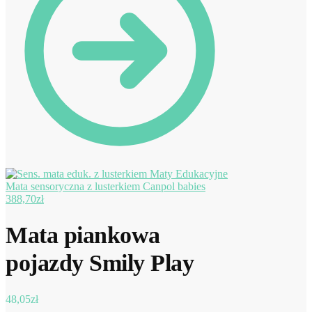
Mata sensoryczna z lusterkiem Canpol babies
388,70
zł
Mata piankowa
pojazdy Smily Play
48,05
zł