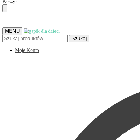
Skip
Skip
Koszyk
to
to
navigation
content
MENU
Szukaj:
Szukaj
Moje Konto