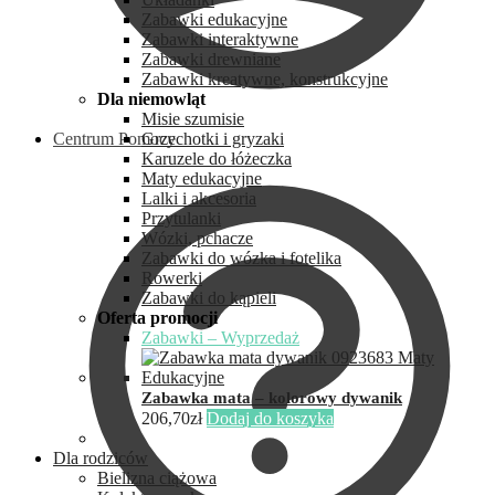
Zabawki edukacyjne
Zabawki interaktywne
Zabawki drewniane
Zabawki kreatywne, konstrukcyjne
Dla niemowląt
Misie szumisie
Centrum Pomocy
Grzechotki i gryzaki
Karuzele do łóżeczka
Maty edukacyjne
Lalki i akcesoria
Przytulanki
Wózki, pchacze
Zabawki do wózka i fotelika
Rowerki
Zabawki do kąpieli
Oferta promocji
Zabawki – Wyprzedaż
Zabawka mata – kolorowy dywanik
206,70
zł
Dodaj do koszyka
Dla rodziców
Bielizna ciążowa