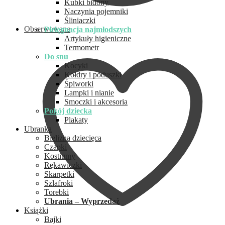
Kubki bidony
Naczynia pojemniki
Śliniaczki
Obserwowane
Pielęgnacja najmłodszych
Artykuły higieniczne
Termometr
Do snu
Kocyki
Kołdry i poduszki
Śpiworki
Lampki i nianie
Smoczki i akcesoria
Pokój dziecka
Plakaty
Ubranka
Bielizna dziecięca
Czapki
Kostiumy
Rękawiczki
Skarpetki
Szlafroki
Torebki
Ubrania – Wyprzedaż
Książki
Bajki