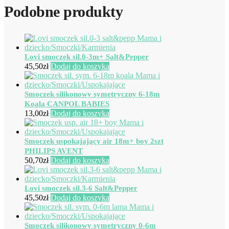
Podobne produkty
Lovi smoczek sil.0-3m+ Salt&Pepper
45,50
zł
Dodaj do koszyka
Smoczek silikonowy symetryczny 6-18m
Koala CANPOL BABIES
13,00
zł
Dodaj do koszyka
Smoczek uspokajający air 18m+ boy 2szt
PHILIPS AVENT
50,70
zł
Dodaj do koszyka
Lovi smoczek sil.3-6 Salt&Pepper
45,50
zł
Dodaj do koszyka
Smoczek silikonowy symetryczny 0-6m