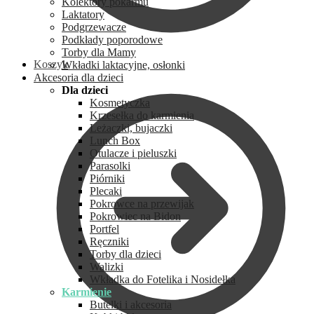
Kolektory pokarmu
Laktatory
Podgrzewacze
Podkłady poporodowe
Torby dla Mamy
Koszyk
Wkładki laktacyjne, osłonki
Akcesoria dla dzieci
Dla dzieci
Kosmetyczka
Krzesełka do karmienia
Leżaczki, bujaczki
Lunch Box
Otulacze i pieluszki
Parasolki
Piórniki
Plecaki
Pokrowce na przewijak
Pokrowiec na Bidon
Portfel
Ręczniki
Torby dla dzieci
Walizki
Wkładka do Fotelika i Nosidełka
Karmienie
Butelki i akcesoria