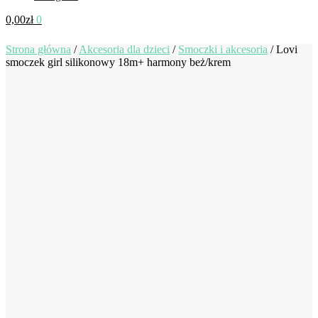
0,00
zł
0
Strona główna
/
Akcesoria dla dzieci
/
Smoczki i akcesoria
/
Lovi
smoczek girl silikonowy 18m+ harmony beż/krem