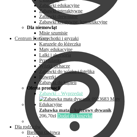
Zabawki edukacyjne
Zabawki interaktywne
Zabawki drewniane
Zabawki kreatywne, konstrukcyjne
Dla niemowląt
Misie szumisie
Centrum Pomocy
Grzechotki i gryzaki
Karuzele do łóżeczka
Maty edukacyjne
Lalki i akcesoria
Przytulanki
Wózki, pchacze
Zabawki do wózka i fotelika
Rowerki
Zabawki do kąpieli
Oferta promocji
Zabawki – Wyprzedaż
Zabawka mata – kolorowy dywanik
206,70
zł
Dodaj do koszyka
Dla rodziców
Bielizna ciążowa