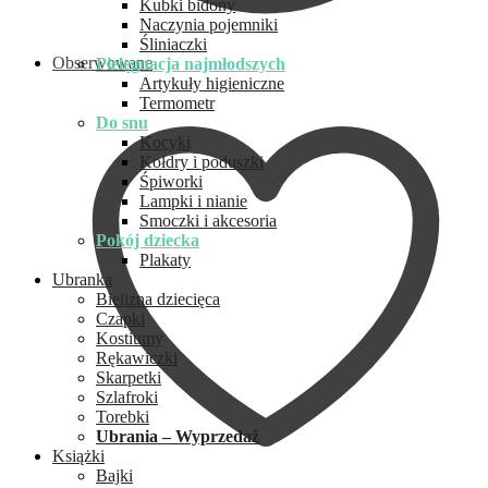
Kubki bidony
Naczynia pojemniki
Śliniaczki
Obserwowane
Pielęgnacja najmłodszych
Artykuły higieniczne
Termometr
Do snu
Kocyki
Kołdry i poduszki
Śpiworki
Lampki i nianie
Smoczki i akcesoria
Pokój dziecka
Plakaty
Ubranka
Bielizna dziecięca
Czapki
Kostiumy
Rękawiczki
Skarpetki
Szlafroki
Torebki
Ubrania – Wyprzedaż
Książki
Bajki