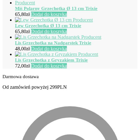
Miś Polarny Grzechotka Ø 13 cm Trixie
65,80
zł
Dodaj do koszyka
Lew Grzechotka Ø 13 cm Trixie
65,80
zł
Dodaj do koszyka
Lis Grzechotka na Nadgarstek Trixie
48,00
zł
Dodaj do koszyka
Lis Grzechotka z Gryzakiem Trixie
72,00
zł
Dodaj do koszyka
Darmowa dostawa
Od zamówień powyżej 299PLN