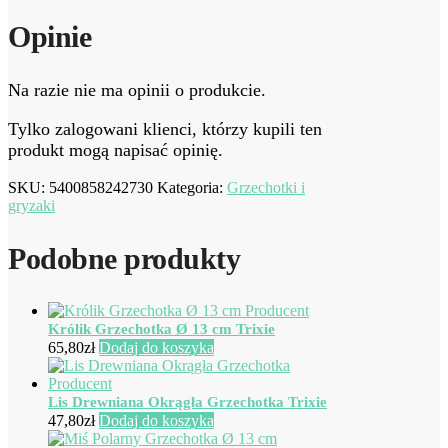
Opinie
Na razie nie ma opinii o produkcie.
Tylko zalogowani klienci, którzy kupili ten
produkt mogą napisać opinię.
SKU:
5400858242730
Kategoria:
Grzechotki i
gryzaki
Podobne produkty
Królik Grzechotka Ø 13 cm Trixie
65,80
zł
Dodaj do koszyka
Lis Drewniana Okrągła Grzechotka Trixie
47,80
zł
Dodaj do koszyka