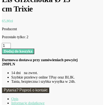
cm Trixie
65,80
zł
Producent
Pozostało tylko: 2
ilość
Lis
Dodaj do koszyka
Grzechotka
Ø
Darmowa dostawa przy zamówieniach powyżej
13
299PLN
cm
Trixie
14 dni na zwrot.
Szybkie przelewy online TPay oraz BLIK.
Tania, bezpieczna i szybka wysyłka w 24h.
Pytania? Poproś o kontakt
Opis
Informacje dodatkowe