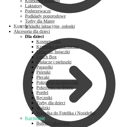
Kolektory pokarmu
Laktatory
Podgrzewacze
Podkłady poporodowe
Torby dla Mamy
Koszyk
Wkładki laktacyjne, osłonki
Akcesoria dla dzieci
Dla dzieci
Kosmetyczka
Krzesełka do karmienia
Leżaczki, bujaczki
Lunch Box
Otulacze i pieluszki
Parasolki
Piórniki
Plecaki
Pokrowce na przewijak
Pokrowiec na Bidon
Portfel
Ręczniki
Torby dla dzieci
Walizki
Wkładka do Fotelika i Nosidełka
Karmienie
Butelki i akcesoria