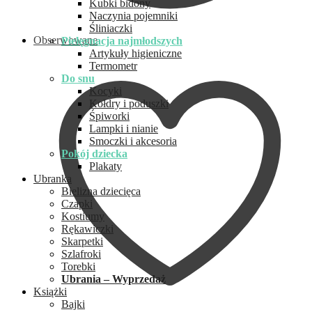
Kubki bidony
Naczynia pojemniki
Śliniaczki
Obserwowane
Pielęgnacja najmłodszych
Artykuły higieniczne
Termometr
Do snu
Kocyki
Kołdry i poduszki
Śpiworki
Lampki i nianie
Smoczki i akcesoria
Pokój dziecka
Plakaty
Ubranka
Bielizna dziecięca
Czapki
Kostiumy
Rękawiczki
Skarpetki
Szlafroki
Torebki
Ubrania – Wyprzedaż
Książki
Bajki