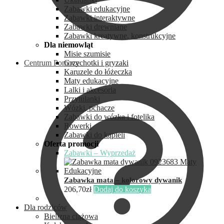
Zabawki edukacyjne
Zabawki interaktywne
Zabawki drewniane
Zabawki kreatywne, konstrukcyjne
Dla niemowląt
Misie szumisie
Centrum Pomocy
Grzechotki i gryzaki
Karuzele do łóżeczka
Maty edukacyjne
Lalki i akcesoria
Przytulanki
Wózki, pchacze
Zabawki do wózka i fotelika
Rowerki
Zabawki do kąpieli
Oferta promocji
Zabawki – Wyprzedaż
Zabawka mata – kolorowy dywanik
206,70
zł
Dodaj do koszyka
Dla rodziców
Bielizna ciążowa