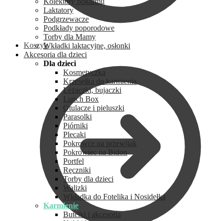
Kolektory pokarmu
Laktatory
Podgrzewacze
Podkłady poporodowe
Torby dla Mamy
Koszyk
Wkładki laktacyjne, osłonki
Akcesoria dla dzieci
Dla dzieci
Kosmetyczka
Krzesełka do karmienia
Leżaczki, bujaczki
Lunch Box
Otulacze i pieluszki
Parasolki
Piórniki
Plecaki
Pokrowce na przewijak
Pokrowiec na Bidon
Portfel
Ręczniki
Torby dla dzieci
Walizki
Wkładka do Fotelika i Nosidełka
Karmienie
Butelki i akcesoria