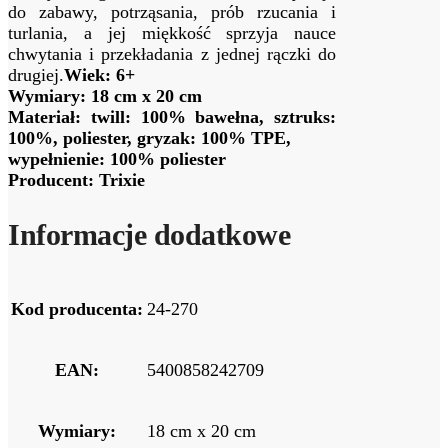
do zabawy, potrząsania, prób rzucania i
turlania, a jej miękkość sprzyja nauce
chwytania i przekładania z jednej rączki do
drugiej.
Wiek: 6+
Wymiary: 18 cm x 20 cm
Materiał: twill: 100% bawełna, sztruks:
100%, poliester, gryzak: 100% TPE,
wypełnienie: 100% poliester
Producent: Trixie
Informacje dodatkowe
Kod producenta:
24-270
EAN:
5400858242709
Wymiary:
18 cm x 20 cm