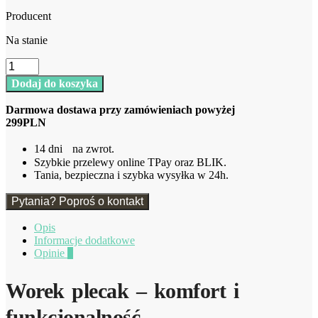
Producent
Na stanie
ilość
Lew
Dodaj do koszyka
Worek
-
Darmowa dostawa przy zamówieniach powyżej
Plecak
299PLN
Trixie
14 dni na zwrot.
Szybkie przelewy online TPay oraz BLIK.
Tania, bezpieczna i szybka wysyłka w 24h.
Pytania? Poproś o kontakt
Opis
Informacje dodatkowe
Opinie
0
Worek plecak – komfort i
funkcjonalność