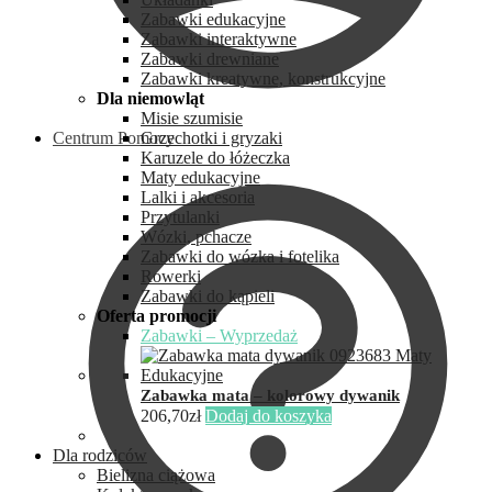
Zabawki edukacyjne
Zabawki interaktywne
Zabawki drewniane
Zabawki kreatywne, konstrukcyjne
Dla niemowląt
Misie szumisie
Centrum Pomocy
Grzechotki i gryzaki
Karuzele do łóżeczka
Maty edukacyjne
Lalki i akcesoria
Przytulanki
Wózki, pchacze
Zabawki do wózka i fotelika
Rowerki
Zabawki do kąpieli
Oferta promocji
Zabawki – Wyprzedaż
Zabawka mata – kolorowy dywanik
206,70
zł
Dodaj do koszyka
Dla rodziców
Bielizna ciążowa