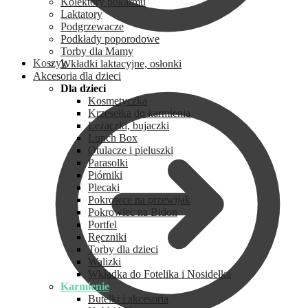
Kolektory pokarmu
Laktatory
Podgrzewacze
Podkłady poporodowe
Torby dla Mamy
Koszyk
Wkładki laktacyjne, osłonki
Akcesoria dla dzieci
Dla dzieci
Kosmetyczka
Krzesełka do karmienia
Leżaczki, bujaczki
Lunch Box
Otulacze i pieluszki
Parasolki
Piórniki
Plecaki
Pokrowce na przewijak
Pokrowiec na Bidon
Portfel
Ręczniki
Torby dla dzieci
Walizki
Wkładka do Fotelika i Nosidełka
Karmienie
Butelki i akcesoria