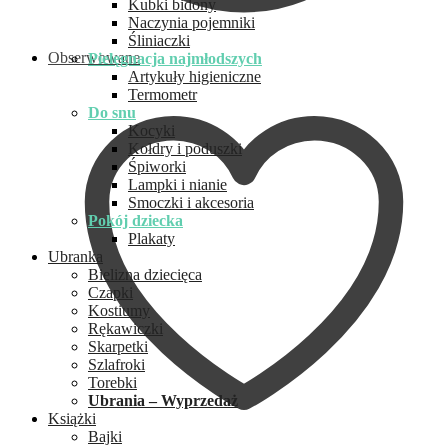
Kubki bidony
Naczynia pojemniki
Śliniaczki
Obserwowane
Pielęgnacja najmłodszych
Artykuły higieniczne
Termometr
Do snu
Kocyki
Kołdry i poduszki
Śpiworki
Lampki i nianie
Smoczki i akcesoria
Pokój dziecka
Plakaty
Ubranka
Bielizna dziecięca
Czapki
Kostiumy
Rękawiczki
Skarpetki
Szlafroki
Torebki
Ubrania – Wyprzedaż
Książki
Bajki