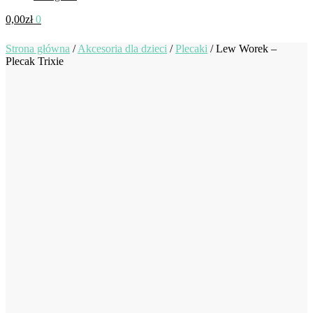
0,00
zł
0
Strona główna
/
Akcesoria dla dzieci
/
Plecaki
/
Lew Worek –
Plecak Trixie