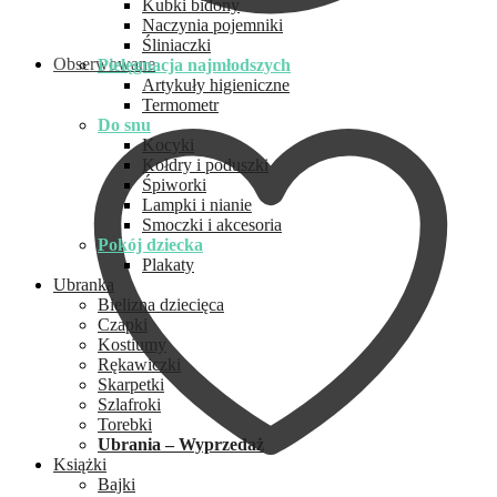
Kubki bidony
Naczynia pojemniki
Śliniaczki
Obserwowane
Pielęgnacja najmłodszych
Artykuły higieniczne
Termometr
Do snu
Kocyki
Kołdry i poduszki
Śpiworki
Lampki i nianie
Smoczki i akcesoria
Pokój dziecka
Plakaty
Ubranka
Bielizna dziecięca
Czapki
Kostiumy
Rękawiczki
Skarpetki
Szlafroki
Torebki
Ubrania – Wyprzedaż
Książki
Bajki