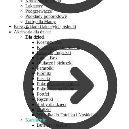
Kolektory pokarmu
Laktatory
Podgrzewacze
Podkłady poporodowe
Torby dla Mamy
Koszyk
Wkładki laktacyjne, osłonki
Akcesoria dla dzieci
Dla dzieci
Kosmetyczka
Krzesełka do karmienia
Leżaczki, bujaczki
Lunch Box
Otulacze i pieluszki
Parasolki
Piórniki
Plecaki
Pokrowce na przewijak
Pokrowiec na Bidon
Portfel
Ręczniki
Torby dla dzieci
Walizki
Wkładka do Fotelika i Nosidełka
Karmienie
Butelki i akcesoria