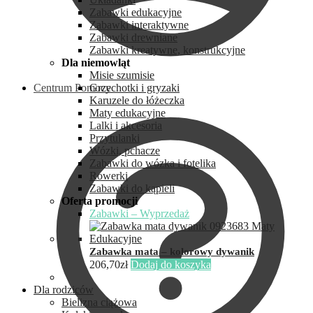
Zabawki edukacyjne
Zabawki interaktywne
Zabawki drewniane
Zabawki kreatywne, konstrukcyjne
Dla niemowląt
Misie szumisie
Centrum Pomocy
Grzechotki i gryzaki
Karuzele do łóżeczka
Maty edukacyjne
Lalki i akcesoria
Przytulanki
Wózki, pchacze
Zabawki do wózka i fotelika
Rowerki
Zabawki do kąpieli
Oferta promocji
Zabawki – Wyprzedaż
Zabawka mata – kolorowy dywanik
206,70
zł
Dodaj do koszyka
Dla rodziców
Bielizna ciążowa