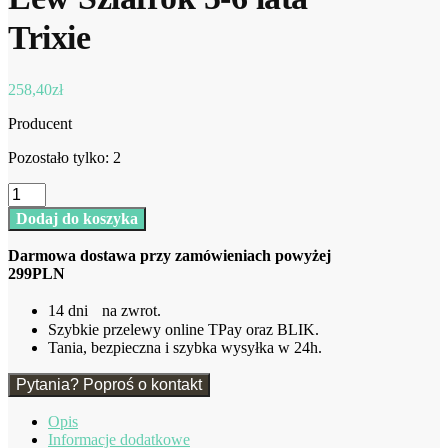
Trixie
258,40
zł
Producent
Pozostało tylko: 2
ilość
Lew
Dodaj do koszyka
Szlafrok
5-
Darmowa dostawa przy zamówieniach powyżej
6
299PLN
lata
Trixie
14 dni na zwrot.
Szybkie przelewy online TPay oraz BLIK.
Tania, bezpieczna i szybka wysyłka w 24h.
Pytania? Poproś o kontakt
Opis
Informacje dodatkowe