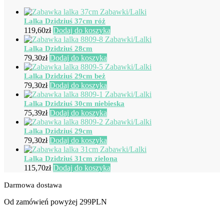
Lalka Dzidziuś 37cm róż
119,60
zł
Dodaj do koszyka
Lalka Dzidziuś 28cm
79,30
zł
Dodaj do koszyka
Lalka Dzidziuś 29cm beż
79,30
zł
Dodaj do koszyka
Lalka Dzidziuś 30cm niebieska
75,39
zł
Dodaj do koszyka
Lalka Dzidziuś 29cm
79,30
zł
Dodaj do koszyka
Lalka Dzidziuś 31cm zielona
115,70
zł
Dodaj do koszyka
Darmowa dostawa
Od zamówień powyżej 299PLN