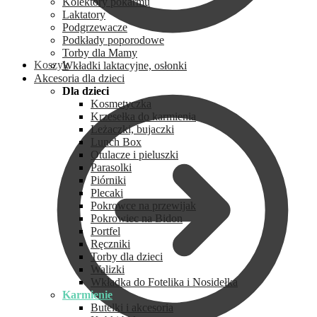
Kolektory pokarmu
Laktatory
Podgrzewacze
Podkłady poporodowe
Torby dla Mamy
Koszyk
Wkładki laktacyjne, osłonki
Akcesoria dla dzieci
Dla dzieci
Kosmetyczka
Krzesełka do karmienia
Leżaczki, bujaczki
Lunch Box
Otulacze i pieluszki
Parasolki
Piórniki
Plecaki
Pokrowce na przewijak
Pokrowiec na Bidon
Portfel
Ręczniki
Torby dla dzieci
Walizki
Wkładka do Fotelika i Nosidełka
Karmienie
Butelki i akcesoria