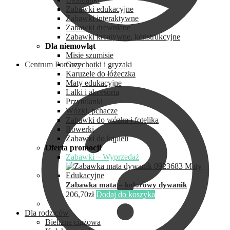
Zabawki edukacyjne
Zabawki interaktywne
Zabawki drewniane
Zabawki kreatywne, konstrukcyjne
Dla niemowląt
Misie szumisie
Centrum Pomocy
Grzechotki i gryzaki
Karuzele do łóżeczka
Maty edukacyjne
Lalki i akcesoria
Przytulanki
Wózki, pchacze
Zabawki do wózka i fotelika
Rowerki
Zabawki do kąpieli
Oferta promocji
Zabawki – Wyprzedaż
Zabawka mata – kolorowy dywanik
206,70
zł
Dodaj do koszyka
Dla rodziców
Bielizna ciążowa