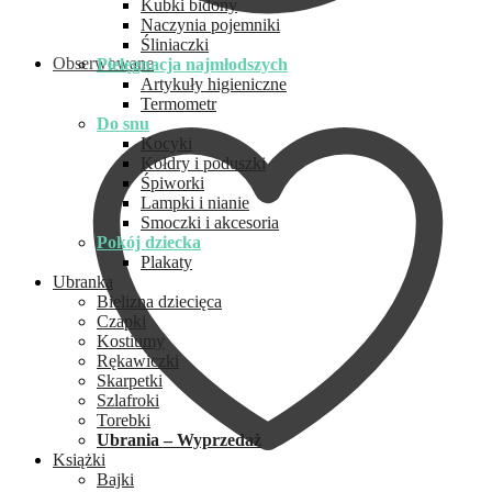
Kubki bidony
Naczynia pojemniki
Śliniaczki
Obserwowane
Pielęgnacja najmłodszych
Artykuły higieniczne
Termometr
Do snu
Kocyki
Kołdry i poduszki
Śpiworki
Lampki i nianie
Smoczki i akcesoria
Pokój dziecka
Plakaty
Ubranka
Bielizna dziecięca
Czapki
Kostiumy
Rękawiczki
Skarpetki
Szlafroki
Torebki
Ubrania – Wyprzedaż
Książki
Bajki