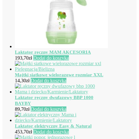
Laktator ręczny MAM AKCESORIA
193,70
zł
Dodaj do koszyka
Majtki siatkowe wielorazowe rozmiar XXL
14,30
zł
Dodaj do koszyka
Laktator ręczny dwufazowy BBP 1000
BAYBY
89,70
zł
Dodaj do koszyka
Laktator elektryczny Easy & Natural
453,70
zł
Dodaj do koszyka