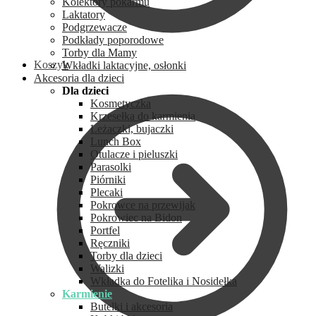
Kolektory pokarmu
Laktatory
Podgrzewacze
Podkłady poporodowe
Torby dla Mamy
Koszyk
Wkładki laktacyjne, osłonki
Akcesoria dla dzieci
Dla dzieci
Kosmetyczka
Krzesełka do karmienia
Leżaczki, bujaczki
Lunch Box
Otulacze i pieluszki
Parasolki
Piórniki
Plecaki
Pokrowce na przewijak
Pokrowiec na Bidon
Portfel
Ręczniki
Torby dla dzieci
Walizki
Wkładka do Fotelika i Nosidełka
Karmienie
Butelki i akcesoria