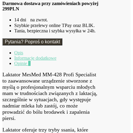
MM-
Darmowa dostawa przy zamówieniach powyżej
428
299PLN
Profi
Specialist
14 dni na zwrot.
Szybkie przelewy online TPay oraz BLIK.
Tania, bezpieczna i szybka wysyłka w 24h.
Pytania? Poproś o kontakt
Opis
Informacje dodatkowe
Opinie
0
Laktator MesMed MM-428 Profi Specialist
to zaawansowane urządzenie stworzone z
myślą o profesjonalnym wsparciu młodych
mam w trudnościach związanych z laktacją,
szczególnie w sytuacjach, gdy występuje
nadmiar mleka lub zastój, co może
prowadzić do bólu brodawek i zapalenia
piersi.
Laktator oferuje trzy tryby ssania, które