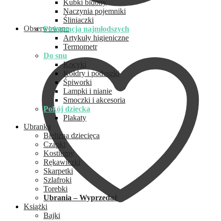
Kubki bidony
Naczynia pojemniki
Śliniaczki
Obserwowane
Pielęgnacja najmłodszych
Artykuły higieniczne
Termometr
Do snu
Kocyki
Kołdry i poduszki
Śpiworki
Lampki i nianie
Smoczki i akcesoria
Pokój dziecka
Plakaty
Ubranka
Bielizna dziecięca
Czapki
Kostiumy
Rękawiczki
Skarpetki
Szlafroki
Torebki
Ubrania – Wyprzedaż
Książki
Bajki