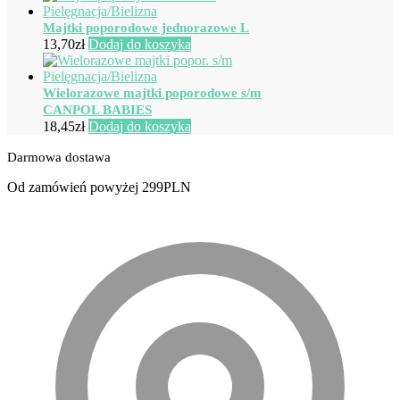
Majtki poporodowe jednorazowe L
13,70
zł
Dodaj do koszyka
Wielorazowe majtki poporodowe s/m
CANPOL BABIES
18,45
zł
Dodaj do koszyka
Darmowa dostawa
Od zamówień powyżej 299PLN