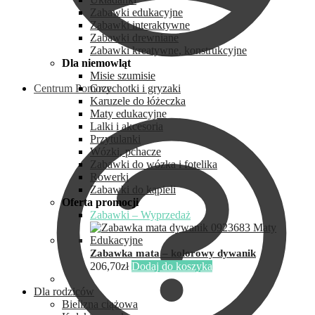
Zabawki edukacyjne
Zabawki interaktywne
Zabawki drewniane
Zabawki kreatywne, konstrukcyjne
Dla niemowląt
Misie szumisie
Centrum Pomocy
Grzechotki i gryzaki
Karuzele do łóżeczka
Maty edukacyjne
Lalki i akcesoria
Przytulanki
Wózki, pchacze
Zabawki do wózka i fotelika
Rowerki
Zabawki do kąpieli
Oferta promocji
Zabawki – Wyprzedaż
Zabawka mata – kolorowy dywanik
206,70
zł
Dodaj do koszyka
Dla rodziców
Bielizna ciążowa