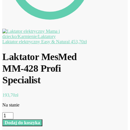
Laktator elektryczny Easy & Natural
453,70
zł
Laktator MesMed
MM-428 Profi
Specialist
193,70
zł
Na stanie
ilość
Laktator
Dodaj do koszyka
MesMed