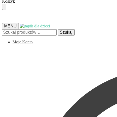
Skip
Skip
Koszyk
to
to
navigation
content
MENU
Szukaj:
Szukaj
Moje Konto