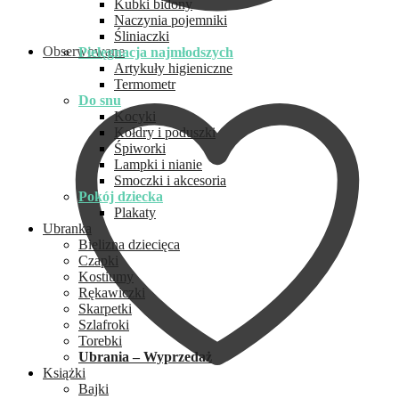
Kubki bidony
Naczynia pojemniki
Śliniaczki
Obserwowane
Pielęgnacja najmłodszych
Artykuły higieniczne
Termometr
Do snu
Kocyki
Kołdry i poduszki
Śpiworki
Lampki i nianie
Smoczki i akcesoria
Pokój dziecka
Plakaty
Ubranka
Bielizna dziecięca
Czapki
Kostiumy
Rękawiczki
Skarpetki
Szlafroki
Torebki
Ubrania – Wyprzedaż
Książki
Bajki