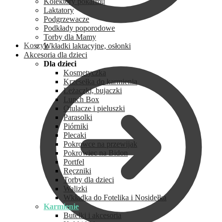
Kolektory pokarmu
Laktatory
Podgrzewacze
Podkłady poporodowe
Torby dla Mamy
Koszyk
Wkładki laktacyjne, osłonki
Akcesoria dla dzieci
Dla dzieci
Kosmetyczka
Krzesełka do karmienia
Leżaczki, bujaczki
Lunch Box
Otulacze i pieluszki
Parasolki
Piórniki
Plecaki
Pokrowce na przewijak
Pokrowiec na Bidon
Portfel
Ręczniki
Torby dla dzieci
Walizki
Wkładka do Fotelika i Nosidełka
Karmienie
Butelki i akcesoria