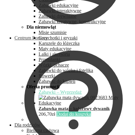
Zabawki edukacyjne
Zabawki interaktywne
Zabawki drewniane
Zabawki kreatywne, konstrukcyjne
Dla niemowląt
Misie szumisie
Centrum Pomocy
Grzechotki i gryzaki
Karuzele do łóżeczka
Maty edukacyjne
Lalki i akcesoria
Przytulanki
Wózki, pchacze
Zabawki do wózka i fotelika
Rowerki
Zabawki do kąpieli
Oferta promocji
Zabawki – Wyprzedaż
Zabawka mata – kolorowy dywanik
206,70
zł
Dodaj do koszyka
Dla rodziców
Bielizna ciążowa