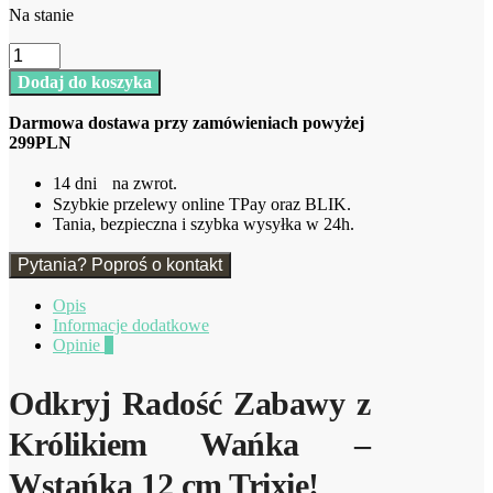
Na stanie
ilość
Królik
Dodaj do koszyka
Wańka
-
Darmowa dostawa przy zamówieniach powyżej
Wstańka
299PLN
12
cm
14 dni na zwrot.
Trixie
Szybkie przelewy online TPay oraz BLIK.
Tania, bezpieczna i szybka wysyłka w 24h.
Pytania? Poproś o kontakt
Opis
Informacje dodatkowe
Opinie
0
Odkryj Radość Zabawy z
Królikiem Wańka –
Wstańka 12 cm Trixie!