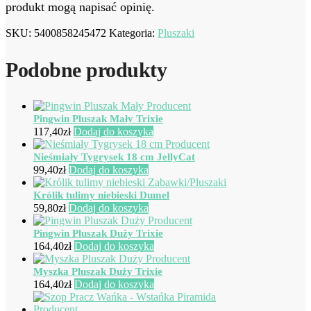
produkt mogą napisać opinię.
SKU:
5400858245472
Kategoria:
Pluszaki
Podobne produkty
Pingwin Pluszak Mały Trixie
117,40
zł
Dodaj do koszyka
Nieśmiały Tygrysek 18 cm JellyCat
99,40
zł
Dodaj do koszyka
Królik tulimy niebieski Dumel
59,80
zł
Dodaj do koszyka
Pingwin Pluszak Duży Trixie
164,40
zł
Dodaj do koszyka
Myszka Pluszak Duży Trixie
164,40
zł
Dodaj do koszyka