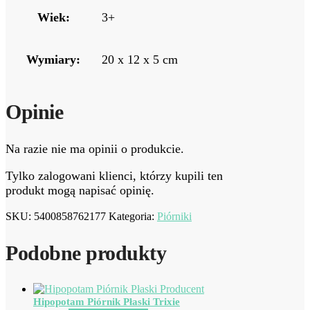
Wiek:
3+
Wymiary:
20 x 12 x 5 cm
Opinie
Na razie nie ma opinii o produkcie.
Tylko zalogowani klienci, którzy kupili ten
produkt mogą napisać opinię.
SKU:
5400858762177
Kategoria:
Piórniki
Podobne produkty
Hipopotam Piórnik Płaski Trixie