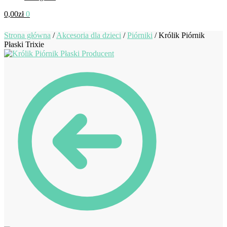
0,00
zł
0
Strona główna
/
Akcesoria dla dzieci
/
Piórniki
/
Królik Piórnik
Płaski Trixie