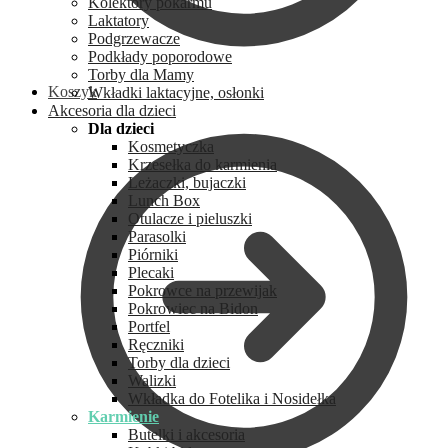
Kolektory pokarmu
Laktatory
Podgrzewacze
Podkłady poporodowe
Torby dla Mamy
Koszyk
Wkładki laktacyjne, osłonki
Akcesoria dla dzieci
Dla dzieci
Kosmetyczka
Krzesełka do karmienia
Leżaczki, bujaczki
Lunch Box
Otulacze i pieluszki
Parasolki
Piórniki
Plecaki
Pokrowce na przewijak
Pokrowiec na Bidon
Portfel
Ręczniki
Torby dla dzieci
Walizki
Wkładka do Fotelika i Nosidełka
Karmienie
Butelki i akcesoria