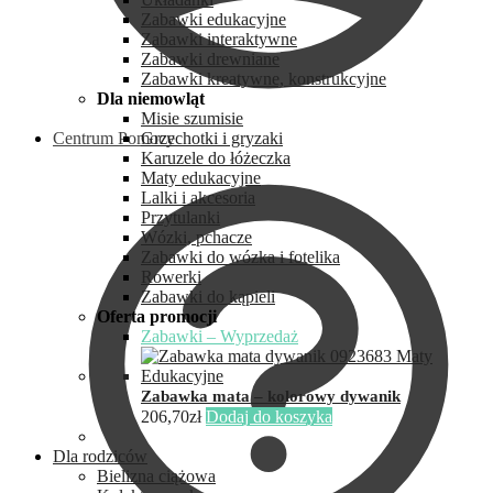
Zabawki edukacyjne
Zabawki interaktywne
Zabawki drewniane
Zabawki kreatywne, konstrukcyjne
Dla niemowląt
Misie szumisie
Centrum Pomocy
Grzechotki i gryzaki
Karuzele do łóżeczka
Maty edukacyjne
Lalki i akcesoria
Przytulanki
Wózki, pchacze
Zabawki do wózka i fotelika
Rowerki
Zabawki do kąpieli
Oferta promocji
Zabawki – Wyprzedaż
Zabawka mata – kolorowy dywanik
206,70
zł
Dodaj do koszyka
Dla rodziców
Bielizna ciążowa