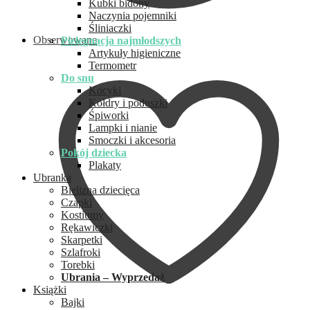
Kubki bidony
Naczynia pojemniki
Śliniaczki
Obserwowane
Pielęgnacja najmłodszych
Artykuły higieniczne
Termometr
Do snu
Kocyki
Kołdry i poduszki
Śpiworki
Lampki i nianie
Smoczki i akcesoria
Pokój dziecka
Plakaty
Ubranka
Bielizna dziecięca
Czapki
Kostiumy
Rękawiczki
Skarpetki
Szlafroki
Torebki
Ubrania – Wyprzedaż
Książki
Bajki