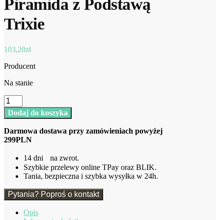
Piramida z Podstawą
Trixie
103,20
zł
Producent
Na stanie
ilość
Królik
Dodaj do koszyka
Drewniana
Piramida
Darmowa dostawa przy zamówieniach powyżej
z
299PLN
Podstawą
Trixie
14 dni na zwrot.
Szybkie przelewy online TPay oraz BLIK.
Tania, bezpieczna i szybka wysyłka w 24h.
Pytania? Poproś o kontakt
Opis