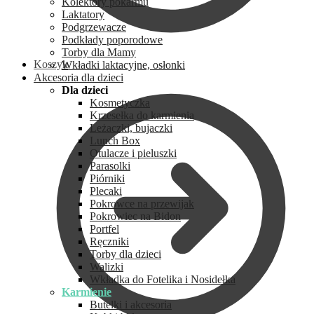
Kolektory pokarmu
Laktatory
Podgrzewacze
Podkłady poporodowe
Torby dla Mamy
Koszyk
Wkładki laktacyjne, osłonki
Akcesoria dla dzieci
Dla dzieci
Kosmetyczka
Krzesełka do karmienia
Leżaczki, bujaczki
Lunch Box
Otulacze i pieluszki
Parasolki
Piórniki
Plecaki
Pokrowce na przewijak
Pokrowiec na Bidon
Portfel
Ręczniki
Torby dla dzieci
Walizki
Wkładka do Fotelika i Nosidełka
Karmienie
Butelki i akcesoria