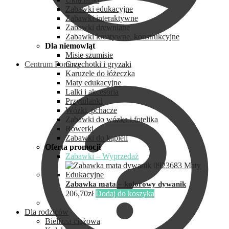
Zabawki edukacyjne
Zabawki interaktywne
Zabawki drewniane
Zabawki kreatywne, konstrukcyjne
Dla niemowląt
Misie szumisie
Centrum Pomocy
Grzechotki i gryzaki
Karuzele do łóżeczka
Maty edukacyjne
Lalki i akcesoria
Przytulanki
Wózki, pchacze
Zabawki do wózka i fotelika
Rowerki
Zabawki do kąpieli
Oferta promocji
Zabawki – Wyprzedaż
Zabawka mata – kolorowy dywanik
206,70
zł
Dodaj do koszyka
Dla rodziców
Bielizna ciążowa