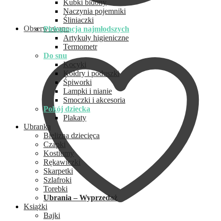
Kubki bidony
Naczynia pojemniki
Śliniaczki
Obserwowane
Pielęgnacja najmłodszych
Artykuły higieniczne
Termometr
Do snu
Kocyki
Kołdry i poduszki
Śpiworki
Lampki i nianie
Smoczki i akcesoria
Pokój dziecka
Plakaty
Ubranka
Bielizna dziecięca
Czapki
Kostiumy
Rękawiczki
Skarpetki
Szlafroki
Torebki
Ubrania – Wyprzedaż
Książki
Bajki