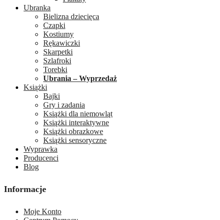
Ubranka
Bielizna dziecięca
Czapki
Kostiumy
Rękawiczki
Skarpetki
Szlafroki
Torebki
Ubrania – Wyprzedaż
Książki
Bajki
Gry i zadania
Książki dla niemowląt
Książki interaktywne
Książki obrazkowe
Książki sensoryczne
Wyprawka
Producenci
Blog
Informacje
Moje Konto