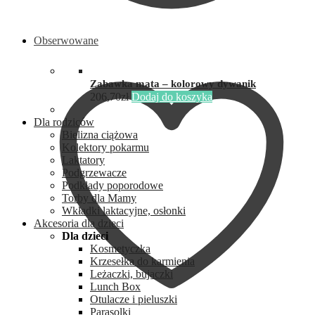
Obserwowane
Zabawka mata – kolorowy dywanik
206,70
zł
Dodaj do koszyka
Dla rodziców
Bielizna ciążowa
Kolektory pokarmu
Laktatory
Podgrzewacze
Podkłady poporodowe
Torby dla Mamy
Wkładki laktacyjne, osłonki
Akcesoria dla dzieci
Dla dzieci
Kosmetyczka
Krzesełka do karmienia
Leżaczki, bujaczki
Lunch Box
Otulacze i pieluszki
Parasolki