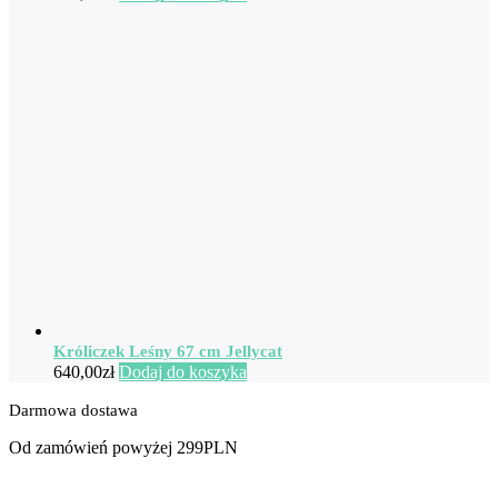
Króliczek Leśny 67 cm Jellycat
640,00
zł
Dodaj do koszyka
Darmowa dostawa
Od zamówień powyżej 299PLN