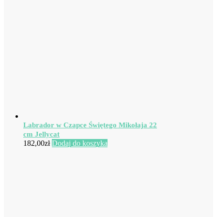
Labrador w Czapce Świętego Mikołaja 22
cm Jellycat
182,00
zł
Dodaj do koszyka