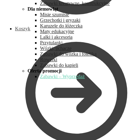
Zabawki kreatywne, konstrukcyjne
Dla niemowląt
Misie szumisie
Grzechotki i gryzaki
Karuzele do łóżeczka
Koszyk
Maty edukacyjne
Lalki i akcesoria
Przytulanki
Wózki, pchacze
Zabawki do wózka i fotelika
Rowerki
Zabawki do kąpieli
Oferta promocji
Zabawki – Wyprzedaż