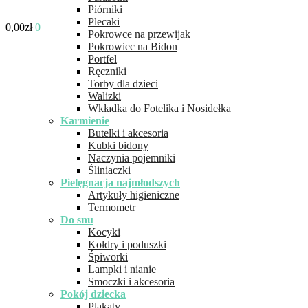
Piórniki
Plecaki
0,00
zł
0
Pokrowce na przewijak
Pokrowiec na Bidon
Portfel
Ręczniki
Torby dla dzieci
Walizki
Wkładka do Fotelika i Nosidełka
Karmienie
Butelki i akcesoria
Kubki bidony
Naczynia pojemniki
Śliniaczki
Pielęgnacja najmłodszych
Artykuły higieniczne
Termometr
Do snu
Kocyki
Kołdry i poduszki
Śpiworki
Lampki i nianie
Smoczki i akcesoria
Pokój dziecka
Plakaty