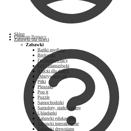
Sklep
Centrum Pomocy
Zabawki dla dzieci
Zabawki
Bańki mydlane
Breloczki
Do piaskownicy
Gry i planszówki
Klocki dla dzieci
Odgrywanie ról
Piłki
Pluszaki
Pop it
Puzzle
Samochodziki
Samoloty, statki, promy
Układanki
Zabawki edukacyjne
Zabawki interaktywne
Zabawki drewniane