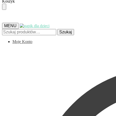
Skip
Skip
Koszyk
to
to
navigation
content
MENU
Szukaj:
Szukaj
Moje Konto