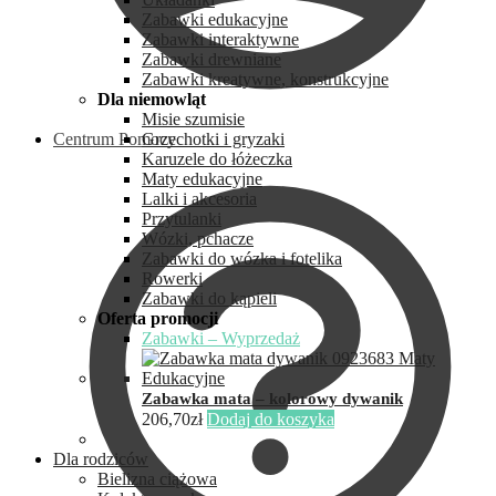
Zabawki edukacyjne
Zabawki interaktywne
Zabawki drewniane
Zabawki kreatywne, konstrukcyjne
Dla niemowląt
Misie szumisie
Centrum Pomocy
Grzechotki i gryzaki
Karuzele do łóżeczka
Maty edukacyjne
Lalki i akcesoria
Przytulanki
Wózki, pchacze
Zabawki do wózka i fotelika
Rowerki
Zabawki do kąpieli
Oferta promocji
Zabawki – Wyprzedaż
Zabawka mata – kolorowy dywanik
206,70
zł
Dodaj do koszyka
Dla rodziców
Bielizna ciążowa