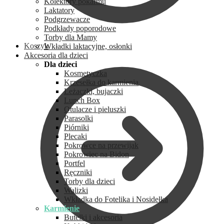
Kolektory pokarmu
Laktatory
Podgrzewacze
Podkłady poporodowe
Torby dla Mamy
Koszyk
Wkładki laktacyjne, osłonki
Akcesoria dla dzieci
Dla dzieci
Kosmetyczka
Krzesełka do karmienia
Leżaczki, bujaczki
Lunch Box
Otulacze i pieluszki
Parasolki
Piórniki
Plecaki
Pokrowce na przewijak
Pokrowiec na Bidon
Portfel
Ręczniki
Torby dla dzieci
Walizki
Wkładka do Fotelika i Nosidełka
Karmienie
Butelki i akcesoria