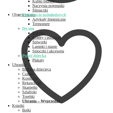
Kubki bidony
Naczynia pojemniki
Śliniaczki
Obserwowane
Pielęgnacja najmłodszych
Artykuły higieniczne
Termometr
Do snu
Kocyki
Kołdry i poduszki
Śpiworki
Lampki i nianie
Smoczki i akcesoria
Pokój dziecka
Plakaty
Ubranka
Bielizna dziecięca
Czapki
Kostiumy
Rękawiczki
Skarpetki
Szlafroki
Torebki
Ubrania – Wyprzedaż
Książki
Bajki