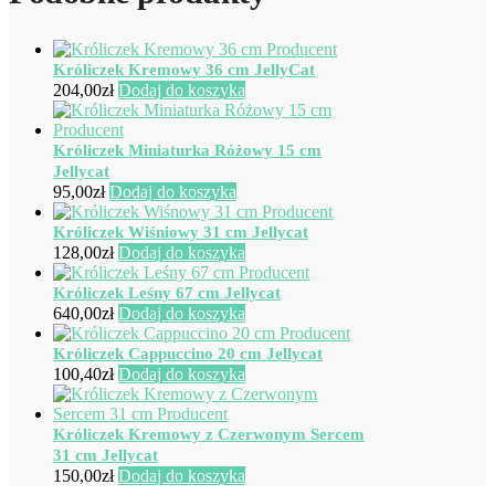
Króliczek Kremowy 36 cm JellyCat
204,00
zł
Dodaj do koszyka
Króliczek Miniaturka Różowy 15 cm
Jellycat
95,00
zł
Dodaj do koszyka
Króliczek Wiśniowy 31 cm Jellycat
128,00
zł
Dodaj do koszyka
Króliczek Leśny 67 cm Jellycat
640,00
zł
Dodaj do koszyka
Króliczek Cappuccino 20 cm Jellycat
100,40
zł
Dodaj do koszyka
Króliczek Kremowy z Czerwonym Sercem
31 cm Jellycat
150,00
zł
Dodaj do koszyka