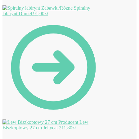
Spiralny
labirynt Dumel
91,00
zł
Lew
Biszkoptowy 27 cm Jellycat
211,80
zł