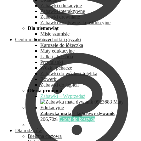
Zabawki edukacyjne
Zabawki interaktywne
Zabawki drewniane
Zabawki kreatywne, konstrukcyjne
Dla niemowląt
Misie szumisie
Centrum Pomocy
Grzechotki i gryzaki
Karuzele do łóżeczka
Maty edukacyjne
Lalki i akcesoria
Przytulanki
Wózki, pchacze
Zabawki do wózka i fotelika
Rowerki
Zabawki do kąpieli
Oferta promocji
Zabawki – Wyprzedaż
Zabawka mata – kolorowy dywanik
206,70
zł
Dodaj do koszyka
Dla rodziców
Bielizna ciążowa