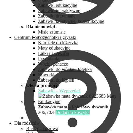
Zabawki edukacyjne
Zabawki interaktywne
Zabawki drewniane
Zabawki kreatywne, konstrukcyjne
Dla niemowląt
Misie szumisie
Centrum Pomocy
Grzechotki i gryzaki
Karuzele do łóżeczka
Maty edukacyjne
Lalki i akcesoria
Przytulanki
Wózki, pchacze
Zabawki do wózka i fotelika
Rowerki
Zabawki do kąpieli
Oferta promocji
Zabawki – Wyprzedaż
Zabawka mata – kolorowy dywanik
206,70
zł
Dodaj do koszyka
Dla rodziców
Bielizna ciążowa