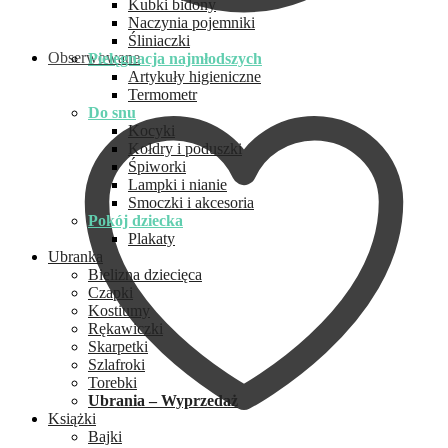
Kubki bidony
Naczynia pojemniki
Śliniaczki
Obserwowane
Pielęgnacja najmłodszych
Artykuły higieniczne
Termometr
Do snu
Kocyki
Kołdry i poduszki
Śpiworki
Lampki i nianie
Smoczki i akcesoria
Pokój dziecka
Plakaty
Ubranka
Bielizna dziecięca
Czapki
Kostiumy
Rękawiczki
Skarpetki
Szlafroki
Torebki
Ubrania – Wyprzedaż
Książki
Bajki