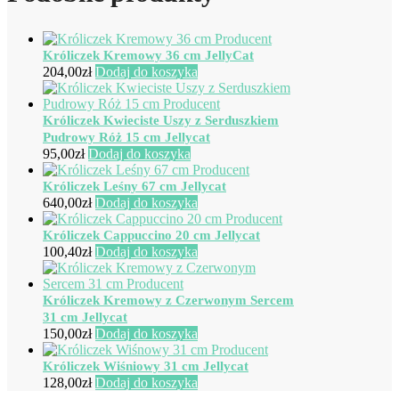
Króliczek Kremowy 36 cm JellyCat
204,00
zł
Dodaj do koszyka
Króliczek Kwieciste Uszy z Serduszkiem
Pudrowy Róż 15 cm Jellycat
95,00
zł
Dodaj do koszyka
Króliczek Leśny 67 cm Jellycat
640,00
zł
Dodaj do koszyka
Króliczek Cappuccino 20 cm Jellycat
100,40
zł
Dodaj do koszyka
Króliczek Kremowy z Czerwonym Sercem
31 cm Jellycat
150,00
zł
Dodaj do koszyka
Króliczek Wiśniowy 31 cm Jellycat
128,00
zł
Dodaj do koszyka