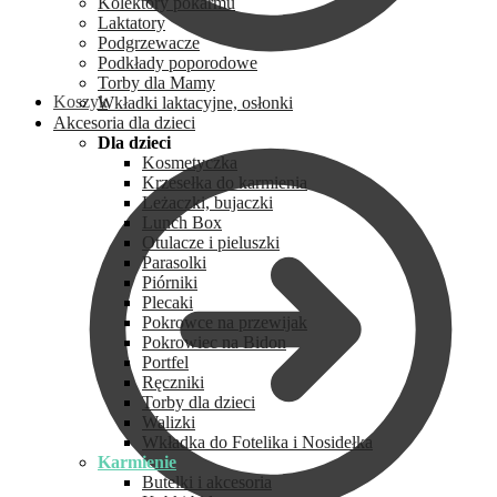
Kolektory pokarmu
Laktatory
Podgrzewacze
Podkłady poporodowe
Torby dla Mamy
Koszyk
Wkładki laktacyjne, osłonki
Akcesoria dla dzieci
Dla dzieci
Kosmetyczka
Krzesełka do karmienia
Leżaczki, bujaczki
Lunch Box
Otulacze i pieluszki
Parasolki
Piórniki
Plecaki
Pokrowce na przewijak
Pokrowiec na Bidon
Portfel
Ręczniki
Torby dla dzieci
Walizki
Wkładka do Fotelika i Nosidełka
Karmienie
Butelki i akcesoria