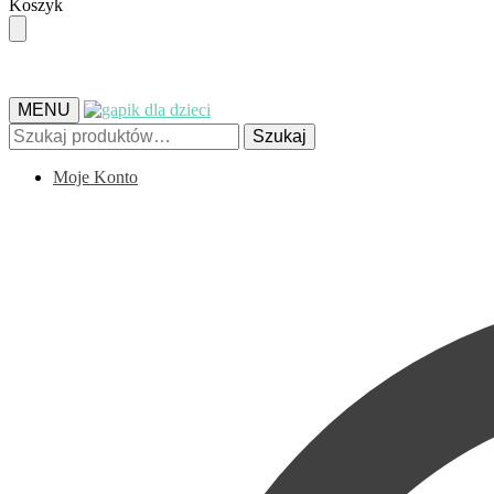
Skip
Skip
Koszyk
to
to
navigation
content
MENU
Szukaj:
Szukaj
Moje Konto