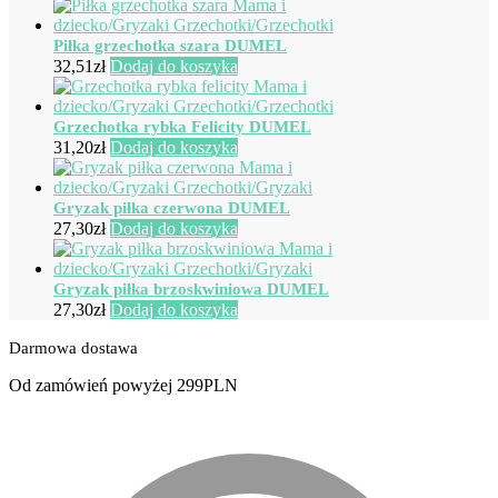
Piłka grzechotka szara DUMEL
32,51
zł
Dodaj do koszyka
Grzechotka rybka Felicity DUMEL
31,20
zł
Dodaj do koszyka
Gryzak piłka czerwona DUMEL
27,30
zł
Dodaj do koszyka
Gryzak piłka brzoskwiniowa DUMEL
27,30
zł
Dodaj do koszyka
Darmowa dostawa
Od zamówień powyżej 299PLN