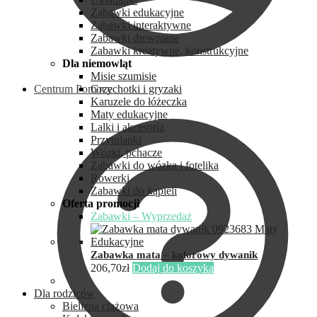
Zabawki edukacyjne
Zabawki interaktywne
Zabawki drewniane
Zabawki kreatywne, konstrukcyjne
Dla niemowląt
Misie szumisie
Centrum Pomocy
Grzechotki i gryzaki
Karuzele do łóżeczka
Maty edukacyjne
Lalki i akcesoria
Przytulanki
Wózki, pchacze
Zabawki do wózka i fotelika
Rowerki
Zabawki do kąpieli
Oferta promocji
Zabawki – Wyprzedaż
Zabawka mata – kolorowy dywanik
206,70
zł
Dodaj do koszyka
Dla rodziców
Bielizna ciążowa