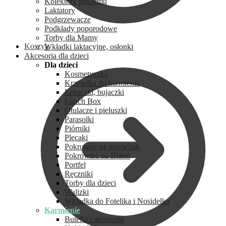
Kolektory pokarmu
Laktatory
Podgrzewacze
Podkłady poporodowe
Torby dla Mamy
Koszyk
Wkładki laktacyjne, osłonki
Akcesoria dla dzieci
Dla dzieci
Kosmetyczka
Krzesełka do karmienia
Leżaczki, bujaczki
Lunch Box
Otulacze i pieluszki
Parasolki
Piórniki
Plecaki
Pokrowce na przewijak
Pokrowiec na Bidon
Portfel
Ręczniki
Torby dla dzieci
Walizki
Wkładka do Fotelika i Nosidełka
Karmienie
Butelki i akcesoria