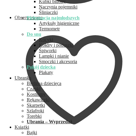
Kubki bidony
Naczynia pojemniki
Śliniaczki
Obserwowane
Pielęgnacja najmłodszych
Artykuły higieniczne
Termometr
Do snu
Kocyki
Kołdry i poduszki
Śpiworki
Lampki i nianie
Smoczki i akcesoria
Pokój dziecka
Plakaty
Ubranka
Bielizna dziecięca
Czapki
Kostiumy
Rękawiczki
Skarpetki
Szlafroki
Torebki
Ubrania – Wyprzedaż
Książki
Bajki