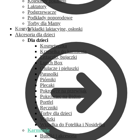
Kolektory pokarmu
Laktatory
Podgrzewacze
Podkłady poporodowe
Torby dla Mamy
Koszyk
Wkładki laktacyjne, osłonki
Akcesoria dla dzieci
Dla dzieci
Kosmetyczka
Krzesełka do karmienia
Leżaczki, bujaczki
Lunch Box
Otulacze i pieluszki
Parasolki
Piórniki
Plecaki
Pokrowce na przewijak
Pokrowiec na Bidon
Portfel
Ręczniki
Torby dla dzieci
Walizki
Wkładka do Fotelika i Nosidełka
Karmienie
Butelki i akcesoria