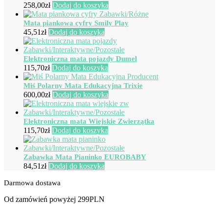
258,00
zł
Dodaj do koszyka
Mata piankowa cyfry Smily Play
45,51
zł
Dodaj do koszyka
Elektroniczna mata pojazdy Dumel
115,70
zł
Dodaj do koszyka
Miś Polarny Mata Edukacyjna Trixie
600,00
zł
Dodaj do koszyka
Elektroniczna mata Wiejskie Zwierzątka
115,70
zł
Dodaj do koszyka
Zabawka Mata Pianinko EUROBABY
84,51
zł
Dodaj do koszyka
Darmowa dostawa
Od zamówień powyżej 299PLN