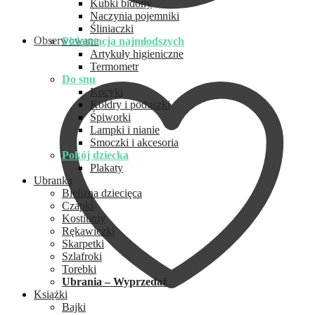
Kubki bidony
Naczynia pojemniki
Śliniaczki
Obserwowane
Pielęgnacja najmłodszych
Artykuły higieniczne
Termometr
Do snu
Kocyki
Kołdry i poduszki
Śpiworki
Lampki i nianie
Smoczki i akcesoria
Pokój dziecka
Plakaty
Ubranka
Bielizna dziecięca
Czapki
Kostiumy
Rękawiczki
Skarpetki
Szlafroki
Torebki
Ubrania – Wyprzedaż
Książki
Bajki