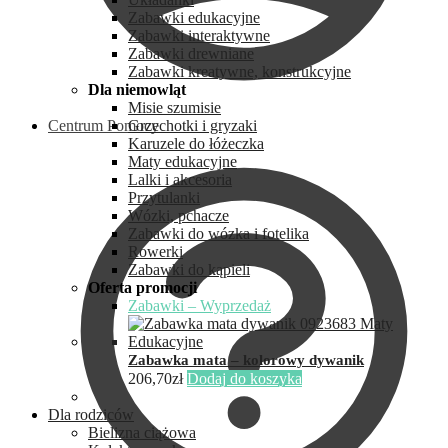
Zabawki edukacyjne
Zabawki interaktywne
Zabawki drewniane
Zabawki kreatywne, konstrukcyjne
Dla niemowląt
Misie szumisie
Centrum Pomocy
Grzechotki i gryzaki
Karuzele do łóżeczka
Maty edukacyjne
Lalki i akcesoria
Przytulanki
Wózki, pchacze
Zabawki do wózka i fotelika
Rowerki
Zabawki do kąpieli
Oferta promocji
Zabawki – Wyprzedaż
Zabawka mata – kolorowy dywanik
206,70
zł
Dodaj do koszyka
Dla rodziców
Bielizna ciążowa