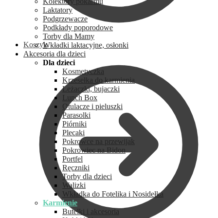
Kolektory pokarmu
Laktatory
Podgrzewacze
Podkłady poporodowe
Torby dla Mamy
Koszyk
Wkładki laktacyjne, osłonki
Akcesoria dla dzieci
Dla dzieci
Kosmetyczka
Krzesełka do karmienia
Leżaczki, bujaczki
Lunch Box
Otulacze i pieluszki
Parasolki
Piórniki
Plecaki
Pokrowce na przewijak
Pokrowiec na Bidon
Portfel
Ręczniki
Torby dla dzieci
Walizki
Wkładka do Fotelika i Nosidełka
Karmienie
Butelki i akcesoria