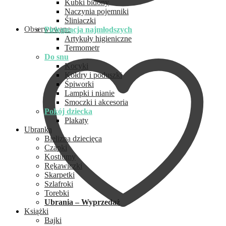
Kubki bidony
Naczynia pojemniki
Śliniaczki
Obserwowane
Pielęgnacja najmłodszych
Artykuły higieniczne
Termometr
Do snu
Kocyki
Kołdry i poduszki
Śpiworki
Lampki i nianie
Smoczki i akcesoria
Pokój dziecka
Plakaty
Ubranka
Bielizna dziecięca
Czapki
Kostiumy
Rękawiczki
Skarpetki
Szlafroki
Torebki
Ubrania – Wyprzedaż
Książki
Bajki