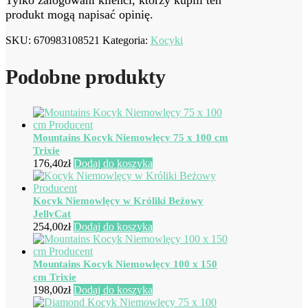
Tylko zalogowani klienci, którzy kupili ten
produkt mogą napisać opinię.
SKU:
670983108521
Kategoria:
Kocyki
Podobne produkty
Mountains Kocyk Niemowlęcy 75 x 100 cm
Trixie
176,40
zł
Dodaj do koszyka
Kocyk Niemowlęcy w Króliki Beżowy
JellyCat
254,00
zł
Dodaj do koszyka
Mountains Kocyk Niemowlęcy 100 x 150
cm Trixie
198,00
zł
Dodaj do koszyka