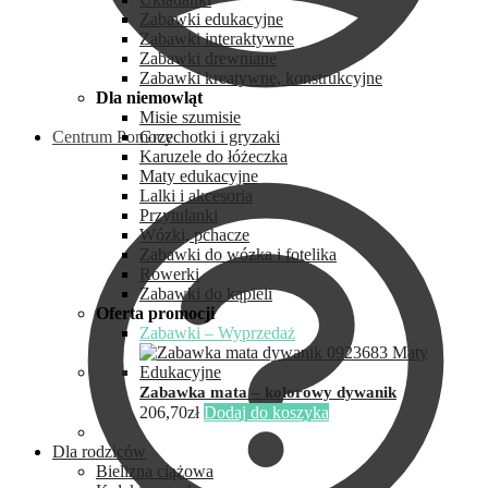
Zabawki edukacyjne
Zabawki interaktywne
Zabawki drewniane
Zabawki kreatywne, konstrukcyjne
Dla niemowląt
Misie szumisie
Centrum Pomocy
Grzechotki i gryzaki
Karuzele do łóżeczka
Maty edukacyjne
Lalki i akcesoria
Przytulanki
Wózki, pchacze
Zabawki do wózka i fotelika
Rowerki
Zabawki do kąpieli
Oferta promocji
Zabawki – Wyprzedaż
Zabawka mata – kolorowy dywanik
206,70
zł
Dodaj do koszyka
Dla rodziców
Bielizna ciążowa