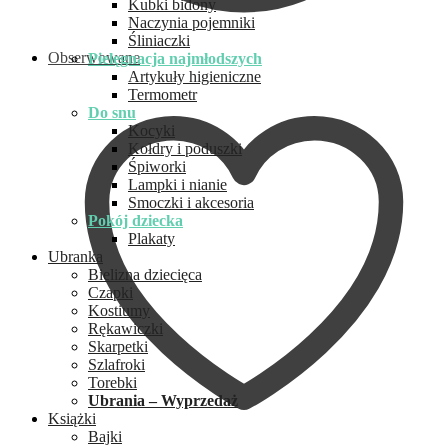
Kubki bidony
Naczynia pojemniki
Śliniaczki
Obserwowane
Pielęgnacja najmłodszych
Artykuły higieniczne
Termometr
Do snu
Kocyki
Kołdry i poduszki
Śpiworki
Lampki i nianie
Smoczki i akcesoria
Pokój dziecka
Plakaty
Ubranka
Bielizna dziecięca
Czapki
Kostiumy
Rękawiczki
Skarpetki
Szlafroki
Torebki
Ubrania – Wyprzedaż
Książki
Bajki