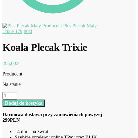
Pies Plecak Mały
Trixie
179,80
zł
Koala Plecak Trixie
205,00
zł
Producent
Na stanie
ilość
Koala
Dodaj do koszyka
Plecak
Trixie
Darmowa dostawa przy zamówieniach powyżej
299PLN
14 dni na zwrot.
Szybkie przelewy online TPay oraz BLIK.