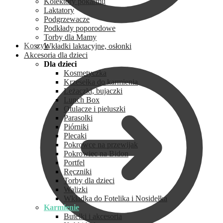
Kolektory pokarmu
Laktatory
Podgrzewacze
Podkłady poporodowe
Torby dla Mamy
Koszyk
Wkładki laktacyjne, osłonki
Akcesoria dla dzieci
Dla dzieci
Kosmetyczka
Krzesełka do karmienia
Leżaczki, bujaczki
Lunch Box
Otulacze i pieluszki
Parasolki
Piórniki
Plecaki
Pokrowce na przewijak
Pokrowiec na Bidon
Portfel
Ręczniki
Torby dla dzieci
Walizki
Wkładka do Fotelika i Nosidełka
Karmienie
Butelki i akcesoria