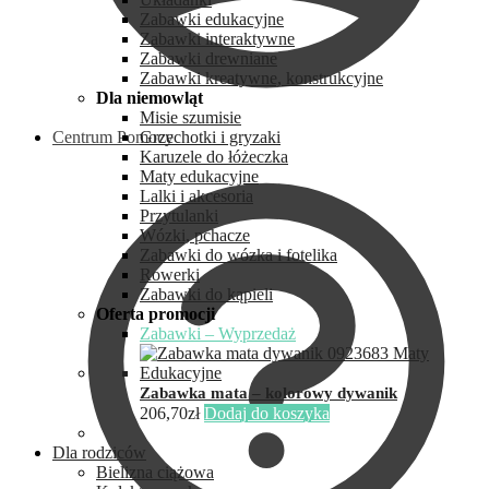
Zabawki edukacyjne
Zabawki interaktywne
Zabawki drewniane
Zabawki kreatywne, konstrukcyjne
Dla niemowląt
Misie szumisie
Centrum Pomocy
Grzechotki i gryzaki
Karuzele do łóżeczka
Maty edukacyjne
Lalki i akcesoria
Przytulanki
Wózki, pchacze
Zabawki do wózka i fotelika
Rowerki
Zabawki do kąpieli
Oferta promocji
Zabawki – Wyprzedaż
Zabawka mata – kolorowy dywanik
206,70
zł
Dodaj do koszyka
Dla rodziców
Bielizna ciążowa