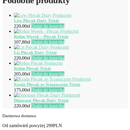
Podobne produkty
Lew Plecak Duży Trixie
220,00
zł
Dodaj do koszyka
Rekin Worek – Plecak Trixie
107,80
zł
Dodaj do koszyka
Lis Plecak Duży Trixie
220,00
zł
Dodaj do koszyka
Rekin Plecak Trixie
205,00
zł
Dodaj do koszyka
Koala Plecak ze Ściągaczem Trixie
175,00
zł
Dodaj do koszyka
Dinozaur Plecak Duży Trixie
220,00
zł
Dodaj do koszyka
Darmowa dostawa
Od zamówień powyżej 299PLN