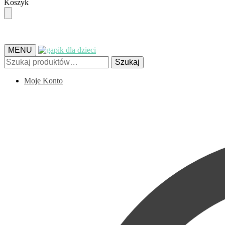
Skip
Skip
Koszyk
to
to
navigation
content
MENU
Szukaj:
Szukaj
Moje Konto