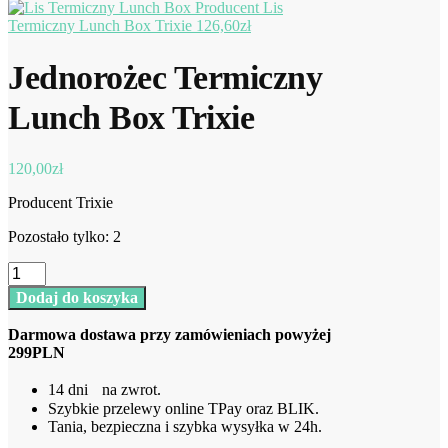
Lis
Termiczny Lunch Box Trixie
126,60
zł
Jednorożec Termiczny
Lunch Box Trixie
120,00
zł
Producent Trixie
Pozostało tylko: 2
ilość
Jednorożec
Dodaj do koszyka
Termiczny
Lunch
Darmowa dostawa przy zamówieniach powyżej
Box
299PLN
Trixie
14 dni na zwrot.
Szybkie przelewy online TPay oraz BLIK.
Tania, bezpieczna i szybka wysyłka w 24h.