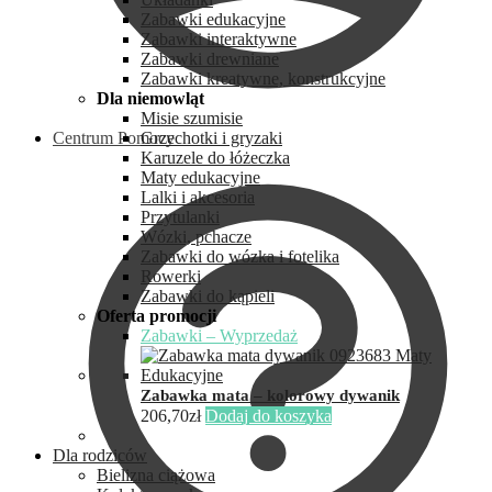
Zabawki edukacyjne
Zabawki interaktywne
Zabawki drewniane
Zabawki kreatywne, konstrukcyjne
Dla niemowląt
Misie szumisie
Centrum Pomocy
Grzechotki i gryzaki
Karuzele do łóżeczka
Maty edukacyjne
Lalki i akcesoria
Przytulanki
Wózki, pchacze
Zabawki do wózka i fotelika
Rowerki
Zabawki do kąpieli
Oferta promocji
Zabawki – Wyprzedaż
Zabawka mata – kolorowy dywanik
206,70
zł
Dodaj do koszyka
Dla rodziców
Bielizna ciążowa