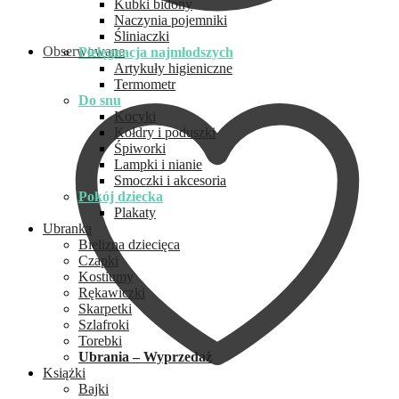
Kubki bidony
Naczynia pojemniki
Śliniaczki
Obserwowane
Pielęgnacja najmłodszych
Artykuły higieniczne
Termometr
Do snu
Kocyki
Kołdry i poduszki
Śpiworki
Lampki i nianie
Smoczki i akcesoria
Pokój dziecka
Plakaty
Ubranka
Bielizna dziecięca
Czapki
Kostiumy
Rękawiczki
Skarpetki
Szlafroki
Torebki
Ubrania – Wyprzedaż
Książki
Bajki