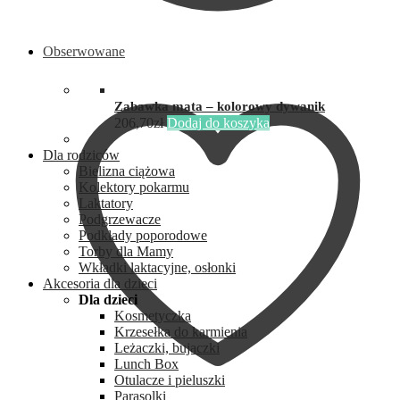
Obserwowane
Zabawka mata – kolorowy dywanik
206,70
zł
Dodaj do koszyka
Dla rodziców
Bielizna ciążowa
Kolektory pokarmu
Laktatory
Podgrzewacze
Podkłady poporodowe
Torby dla Mamy
Wkładki laktacyjne, osłonki
Akcesoria dla dzieci
Dla dzieci
Kosmetyczka
Krzesełka do karmienia
Leżaczki, bujaczki
Lunch Box
Otulacze i pieluszki
Parasolki