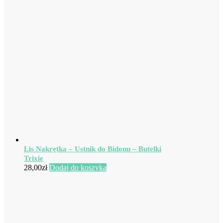
Lis Nakrętka – Ustnik do Bidonu – Butelki
Trixie
28,00
zł
Dodaj do koszyka