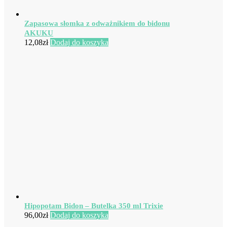
Zapasowa słomka z odważnikiem do bidonu
AKUKU
12,08
zł
Dodaj do koszyka
Hipopotam Bidon – Butelka 350 ml Trixie
96,00
zł
Dodaj do koszyka