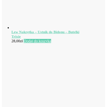
Lew Nakrętka – Ustnik do Bidonu – Butelki
Trixie
28,00
zł
Dodaj do koszyka