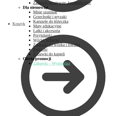
Zabawki kreatywne, konstrukcyjne
Dla niemowląt
Misie szumisie
Grzechotki i gryzaki
Karuzele do łóżeczka
Koszyk
Maty edukacyjne
Lalki i akcesoria
Przytulanki
Wózki, pchacze
Zabawki do wózka i fotelika
Rowerki
Zabawki do kąpieli
Oferta promocji
Zabawki – Wyprzedaż