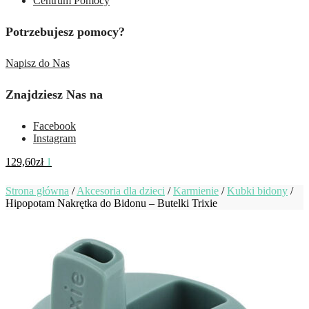
Centrum Pomocy
Potrzebujesz pomocy?
Napisz do Nas
Znajdziesz Nas na
Facebook
Instagram
129,60
zł
1
Strona główna
/
Akcesoria dla dzieci
/
Karmienie
/
Kubki bidony
/
Hipopotam Nakrętka do Bidonu – Butelki Trixie