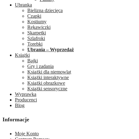
Ubranka
Bielizna dziecięca
Czapki
Kostiumy
Rękawiczki
Skarpetki
Szlafroki
Torebki
Ubrania – Wyprzedaż
Książki
Bajki
Gry i zadania
Książki dla niemowląt
Książki interaktywne
Książki obrazkowe
Książki sensoryczne
Wyprawka
Producenci
Blog
Informacje
Moje Konto