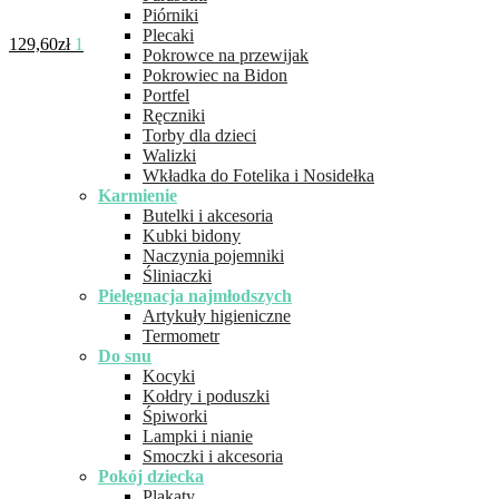
Piórniki
Plecaki
129,60
zł
1
Pokrowce na przewijak
Pokrowiec na Bidon
Portfel
Ręczniki
Torby dla dzieci
Walizki
Wkładka do Fotelika i Nosidełka
Karmienie
Butelki i akcesoria
Kubki bidony
Naczynia pojemniki
Śliniaczki
Pielęgnacja najmłodszych
Artykuły higieniczne
Termometr
Do snu
Kocyki
Kołdry i poduszki
Śpiworki
Lampki i nianie
Smoczki i akcesoria
Pokój dziecka
Plakaty