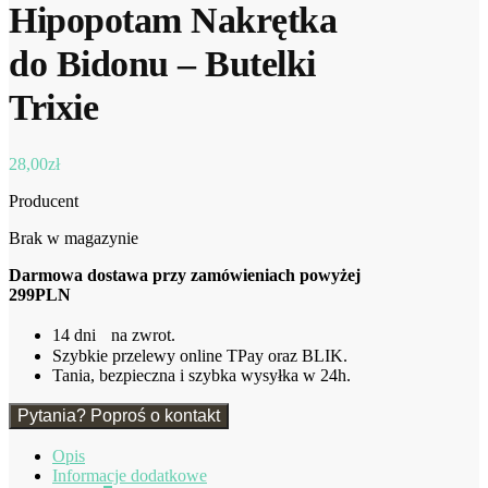
Hipopotam Nakrętka
do Bidonu – Butelki
Trixie
28,00
zł
Producent
Brak w magazynie
Darmowa dostawa przy zamówieniach powyżej
299PLN
14 dni na zwrot.
Szybkie przelewy online TPay oraz BLIK.
Tania, bezpieczna i szybka wysyłka w 24h.
Pytania? Poproś o kontakt
Opis
Informacje dodatkowe