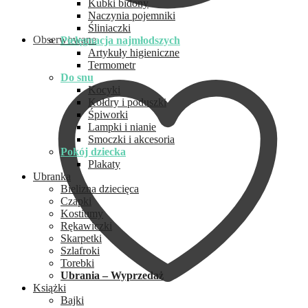
Kubki bidony
Naczynia pojemniki
Śliniaczki
Obserwowane
Pielęgnacja najmłodszych
Artykuły higieniczne
Termometr
Do snu
Kocyki
Kołdry i poduszki
Śpiworki
Lampki i nianie
Smoczki i akcesoria
Pokój dziecka
Plakaty
Ubranka
Bielizna dziecięca
Czapki
Kostiumy
Rękawiczki
Skarpetki
Szlafroki
Torebki
Ubrania – Wyprzedaż
Książki
Bajki