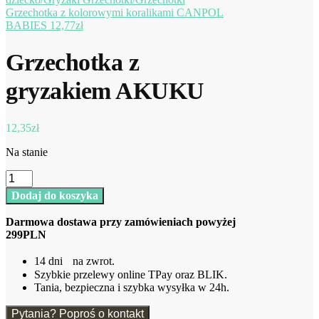
Grzechotka z kolorowymi koralikami CANPOL
BABIES
12,77
zł
Grzechotka z
gryzakiem AKUKU
12,35
zł
Na stanie
ilość
Grzechotka
Dodaj do koszyka
z
gryzakiem
Darmowa dostawa przy zamówieniach powyżej
AKUKU
299PLN
14 dni na zwrot.
Szybkie przelewy online TPay oraz BLIK.
Tania, bezpieczna i szybka wysyłka w 24h.
Pytania? Poproś o kontakt