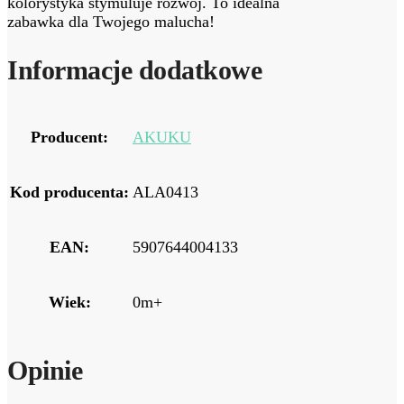
kolorystyka stymuluje rozwój. To idealna
zabawka dla Twojego malucha!
Informacje dodatkowe
Producent:
AKUKU
Kod producenta:
ALA0413
EAN:
5907644004133
Wiek:
0m+
Opinie