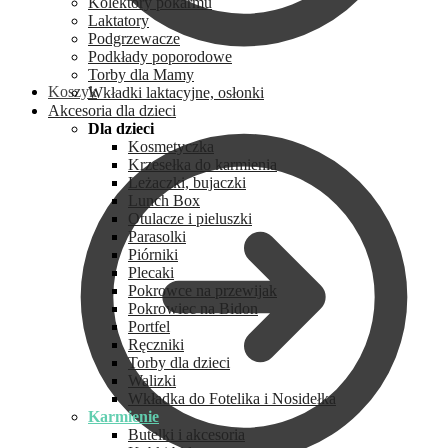
Kolektory pokarmu
Laktatory
Podgrzewacze
Podkłady poporodowe
Torby dla Mamy
Koszyk
Wkładki laktacyjne, osłonki
Akcesoria dla dzieci
Dla dzieci
Kosmetyczka
Krzesełka do karmienia
Leżaczki, bujaczki
Lunch Box
Otulacze i pieluszki
Parasolki
Piórniki
Plecaki
Pokrowce na przewijak
Pokrowiec na Bidon
Portfel
Ręczniki
Torby dla dzieci
Walizki
Wkładka do Fotelika i Nosidełka
Karmienie
Butelki i akcesoria