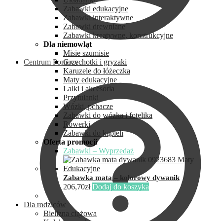
Zabawki edukacyjne
Zabawki interaktywne
Zabawki drewniane
Zabawki kreatywne, konstrukcyjne
Dla niemowląt
Misie szumisie
Centrum Pomocy
Grzechotki i gryzaki
Karuzele do łóżeczka
Maty edukacyjne
Lalki i akcesoria
Przytulanki
Wózki, pchacze
Zabawki do wózka i fotelika
Rowerki
Zabawki do kąpieli
Oferta promocji
Zabawki – Wyprzedaż
Zabawka mata – kolorowy dywanik
206,70
zł
Dodaj do koszyka
Dla rodziców
Bielizna ciążowa