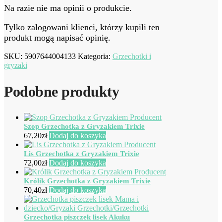
Na razie nie ma opinii o produkcie.
Tylko zalogowani klienci, którzy kupili ten
produkt mogą napisać opinię.
SKU:
5907644004133
Kategoria:
Grzechotki i
gryzaki
Podobne produkty
Szop Grzechotka z Gryzakiem Trixie
67,20
zł
Dodaj do koszyka
Lis Grzechotka z Gryzakiem Trixie
72,00
zł
Dodaj do koszyka
Królik Grzechotka z Gryzakiem Trixie
70,40
zł
Dodaj do koszyka
Grzechotka piszczek lisek Akuku