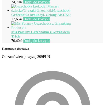
24,70
zł
Dodaj do koszyka
Grzechotka krokodyl, zielony AKUKU
17,65
zł
Dodaj do koszyka
Miś Polarny Grzechotka z Gryzakiem
Trixie
70,40
zł
Dodaj do koszyka
Darmowa dostawa
Od zamówień powyżej 299PLN