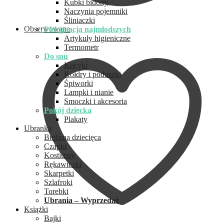
Kubki bidony
Naczynia pojemniki
Śliniaczki
Obserwowane
Pielęgnacja najmłodszych
Artykuły higieniczne
Termometr
Do snu
Kocyki
Kołdry i poduszki
Śpiworki
Lampki i nianie
Smoczki i akcesoria
Pokój dziecka
Plakaty
Ubranka
Bielizna dziecięca
Czapki
Kostiumy
Rękawiczki
Skarpetki
Szlafroki
Torebki
Ubrania – Wyprzedaż
Książki
Bajki