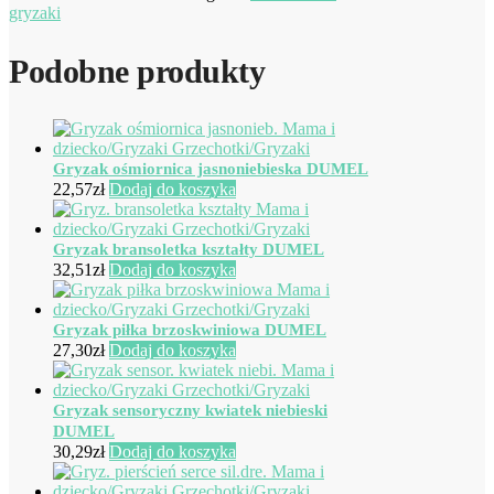
gryzaki
Podobne produkty
Gryzak ośmiornica jasnoniebieska DUMEL
22,57
zł
Dodaj do koszyka
Gryzak bransoletka kształty DUMEL
32,51
zł
Dodaj do koszyka
Gryzak piłka brzoskwiniowa DUMEL
27,30
zł
Dodaj do koszyka
Gryzak sensoryczny kwiatek niebieski
DUMEL
30,29
zł
Dodaj do koszyka