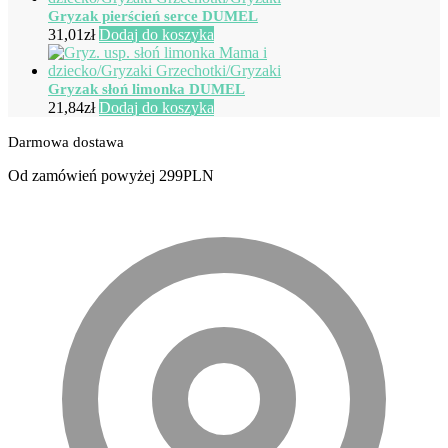
Gryzak pierścień serce DUMEL
31,01
zł
Dodaj do koszyka
Gryzak słoń limonka DUMEL
21,84
zł
Dodaj do koszyka
Darmowa dostawa
Od zamówień powyżej 299PLN