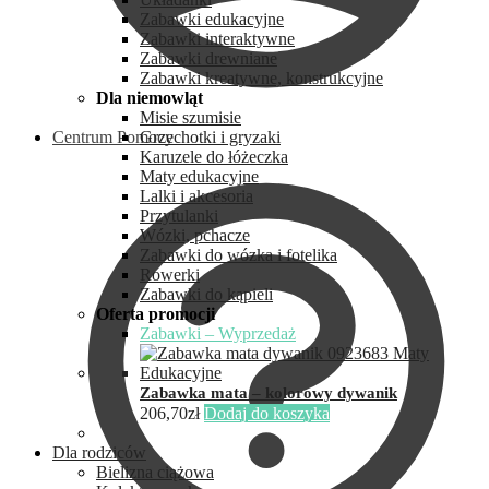
Zabawki edukacyjne
Zabawki interaktywne
Zabawki drewniane
Zabawki kreatywne, konstrukcyjne
Dla niemowląt
Misie szumisie
Centrum Pomocy
Grzechotki i gryzaki
Karuzele do łóżeczka
Maty edukacyjne
Lalki i akcesoria
Przytulanki
Wózki, pchacze
Zabawki do wózka i fotelika
Rowerki
Zabawki do kąpieli
Oferta promocji
Zabawki – Wyprzedaż
Zabawka mata – kolorowy dywanik
206,70
zł
Dodaj do koszyka
Dla rodziców
Bielizna ciążowa