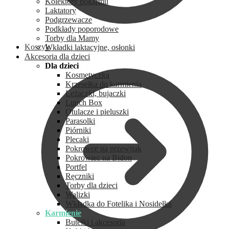
Kolektory pokarmu
Laktatory
Podgrzewacze
Podkłady poporodowe
Torby dla Mamy
Koszyk
Wkładki laktacyjne, osłonki
Akcesoria dla dzieci
Dla dzieci
Kosmetyczka
Krzesełka do karmienia
Leżaczki, bujaczki
Lunch Box
Otulacze i pieluszki
Parasolki
Piórniki
Plecaki
Pokrowce na przewijak
Pokrowiec na Bidon
Portfel
Ręczniki
Torby dla dzieci
Walizki
Wkładka do Fotelika i Nosidełka
Karmienie
Butelki i akcesoria