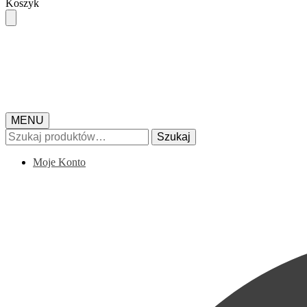
Skip
Skip
Koszyk
to
to
navigation
content
MENU
Szukaj:
Szukaj
Moje Konto