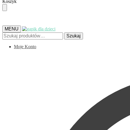
Skip
Skip
Koszyk
to
to
navigation
content
MENU
Szukaj:
Szukaj
Moje Konto