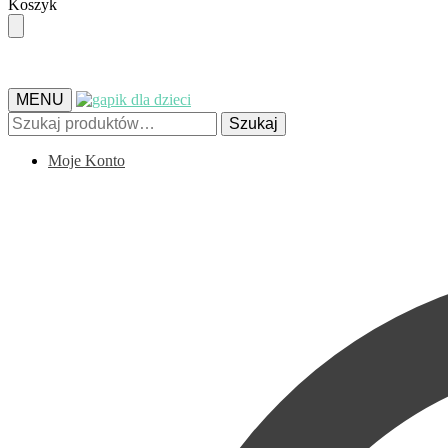
Skip
Skip
Koszyk
to
to
navigation
content
MENU
Szukaj:
Szukaj
Moje Konto