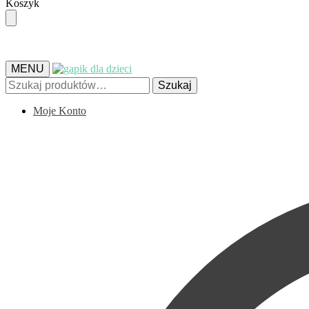
Skip
Skip
Koszyk
to
to
navigation
content
MENU
Szukaj:
Szukaj
Moje Konto