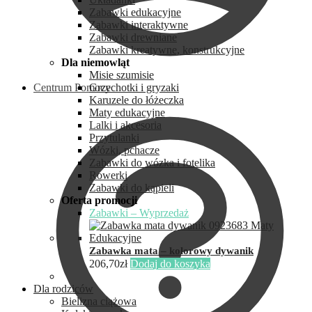
Zabawki edukacyjne
Zabawki interaktywne
Zabawki drewniane
Zabawki kreatywne, konstrukcyjne
Dla niemowląt
Misie szumisie
Centrum Pomocy
Grzechotki i gryzaki
Karuzele do łóżeczka
Maty edukacyjne
Lalki i akcesoria
Przytulanki
Wózki, pchacze
Zabawki do wózka i fotelika
Rowerki
Zabawki do kąpieli
Oferta promocji
Zabawki – Wyprzedaż
Zabawka mata – kolorowy dywanik
206,70
zł
Dodaj do koszyka
Dla rodziców
Bielizna ciążowa