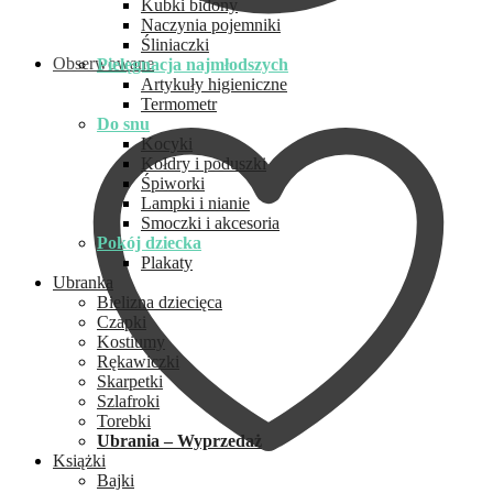
Kubki bidony
Naczynia pojemniki
Śliniaczki
Obserwowane
Pielęgnacja najmłodszych
Artykuły higieniczne
Termometr
Do snu
Kocyki
Kołdry i poduszki
Śpiworki
Lampki i nianie
Smoczki i akcesoria
Pokój dziecka
Plakaty
Ubranka
Bielizna dziecięca
Czapki
Kostiumy
Rękawiczki
Skarpetki
Szlafroki
Torebki
Ubrania – Wyprzedaż
Książki
Bajki