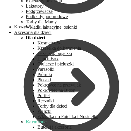
Kolektory pokarmu
Laktatory
Podgrzewacze
Podkłady poporodowe
Torby dla Mamy
Koszyk
Wkładki laktacyjne, osłonki
Akcesoria dla dzieci
Dla dzieci
Kosmetyczka
Krzesełka do karmienia
Leżaczki, bujaczki
Lunch Box
Otulacze i pieluszki
Parasolki
Piórniki
Plecaki
Pokrowce na przewijak
Pokrowiec na Bidon
Portfel
Ręczniki
Torby dla dzieci
Walizki
Wkładka do Fotelika i Nosidełka
Karmienie
Butelki i akcesoria