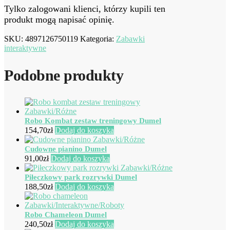
Tylko zalogowani klienci, którzy kupili ten
produkt mogą napisać opinię.
SKU:
4897126750119
Kategoria:
Zabawki
interaktywne
Podobne produkty
Robo Kombat zestaw treningowy Dumel
154,70
zł
Dodaj do koszyka
Cudowne pianino Dumel
91,00
zł
Dodaj do koszyka
Piłeczkowy park rozrywki Dumel
188,50
zł
Dodaj do koszyka
Robo Chameleon Dumel
240,50
zł
Dodaj do koszyka