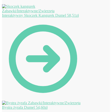
Interaktywny Skoczek Kangurek Dumel
58,51
zł
Bystra żyrafa Dumel
54,60
zł