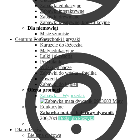
Zabawki edukacyjne
Zabawki interaktywne
Zabawki drewniane
Zabawki kreatywne, konstrukcyjne
Dla niemowląt
Misie szumisie
Centrum Pomocy
Grzechotki i gryzaki
Karuzele do łóżeczka
Maty edukacyjne
Lalki i akcesoria
Przytulanki
Wózki, pchacze
Zabawki do wózka i fotelika
Rowerki
Zabawki do kąpieli
Oferta promocji
Zabawki – Wyprzedaż
Zabawka mata – kolorowy dywanik
206,70
zł
Dodaj do koszyka
Dla rodziców
Bielizna ciążowa