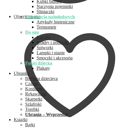
Kubki bidony
Naczynia pojemniki
Śliniaczki
Obserwowane
Pielęgnacja najmłodszych
Artykuły higieniczne
Termometr
Do snu
Kocyki
Kołdry i poduszki
Śpiworki
Lampki i nianie
Smoczki i akcesoria
Pokój dziecka
Plakaty
Ubranka
Bielizna dziecięca
Czapki
Kostiumy
Rękawiczki
Skarpetki
Szlafroki
Torebki
Ubrania – Wyprzedaż
Książki
Bajki