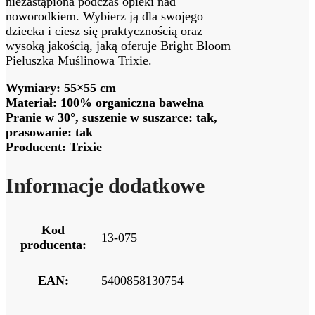
niezastąpiona podczas opieki nad
noworodkiem. Wybierz ją dla swojego
dziecka i ciesz się praktycznością oraz
wysoką jakością, jaką oferuje Bright Bloom
Pieluszka Muślinowa Trixie.
Wymiary: 55×55 cm
Materiał: 100% organiczna bawełna
Pranie w 30°, suszenie w suszarce: tak,
prasowanie: tak
Producent: Trixie
Informacje dodatkowe
Kod
13-075
producenta:
EAN:
5400858130754