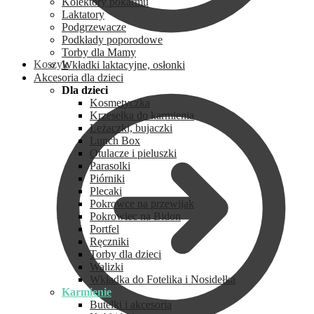
Kolektory pokarmu
Laktatory
Podgrzewacze
Podkłady poporodowe
Torby dla Mamy
Koszyk
Wkładki laktacyjne, osłonki
Akcesoria dla dzieci
Dla dzieci
Kosmetyczka
Krzesełka do karmienia
Leżaczki, bujaczki
Lunch Box
Otulacze i pieluszki
Parasolki
Piórniki
Plecaki
Pokrowce na przewijak
Pokrowiec na Bidon
Portfel
Ręczniki
Torby dla dzieci
Walizki
Wkładka do Fotelika i Nosidełka
Karmienie
Butelki i akcesoria