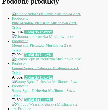
Podobne produkty
Blue Meadow Pieluszka Muślinowa 2 szt.
Trixie
62,00
zł
Dodaj do koszyka
Mountains Pieluszka Muślinowa 2 szt.
Trixie
70,00
zł
Dodaj do koszyka
Lemon Squash Pieluszka Muślinowa 2 szt.
Trixie
98,00
zł
Dodaj do koszyka
Sunny Spots Pieluszka Muślinowa 3 szt.
Trixie
73,60
zł
Dodaj do koszyka