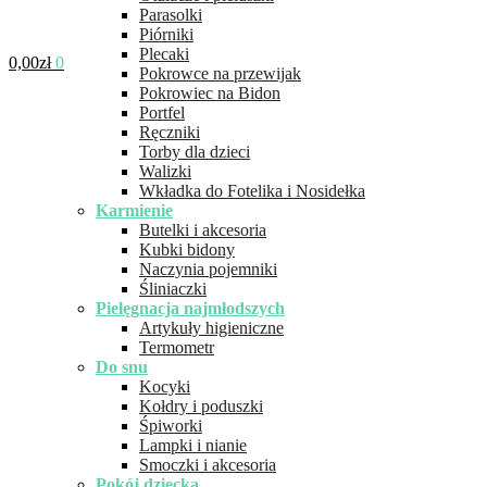
Parasolki
Piórniki
Plecaki
0,00
zł
0
Pokrowce na przewijak
Pokrowiec na Bidon
Portfel
Ręczniki
Torby dla dzieci
Walizki
Wkładka do Fotelika i Nosidełka
Karmienie
Butelki i akcesoria
Kubki bidony
Naczynia pojemniki
Śliniaczki
Pielęgnacja najmłodszych
Artykuły higieniczne
Termometr
Do snu
Kocyki
Kołdry i poduszki
Śpiworki
Lampki i nianie
Smoczki i akcesoria
Pokój dziecka