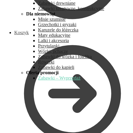
Zabawki drewniane
Zabawki kreatywne, konstrukcyjne
Dla niemowląt
Misie szumisie
Grzechotki i gryzaki
Karuzele do łóżeczka
Koszyk
Maty edukacyjne
Lalki i akcesoria
Przytulanki
Wózki, pchacze
Zabawki do wózka i fotelika
Rowerki
Zabawki do kąpieli
Oferta promocji
Zabawki – Wyprzedaż