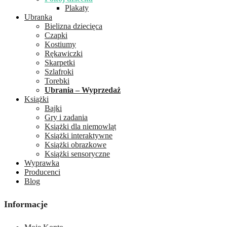
Plakaty
Ubranka
Bielizna dziecięca
Czapki
Kostiumy
Rękawiczki
Skarpetki
Szlafroki
Torebki
Ubrania – Wyprzedaż
Książki
Bajki
Gry i zadania
Książki dla niemowląt
Książki interaktywne
Książki obrazkowe
Książki sensoryczne
Wyprawka
Producenci
Blog
Informacje