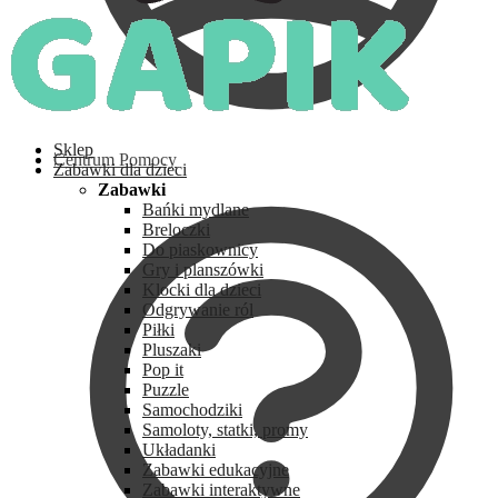
Sklep
Centrum Pomocy
Zabawki dla dzieci
Zabawki
Bańki mydlane
Breloczki
Do piaskownicy
Gry i planszówki
Klocki dla dzieci
Odgrywanie ról
Piłki
Pluszaki
Pop it
Puzzle
Samochodziki
Samoloty, statki, promy
Układanki
Zabawki edukacyjne
Zabawki interaktywne