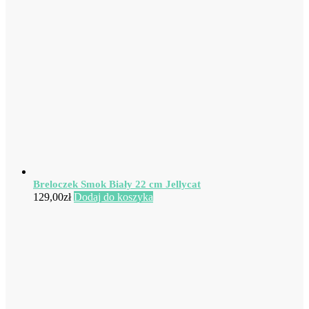
Breloczek Smok Biały 22 cm Jellycat
129,00
zł
Dodaj do koszyka