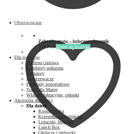
Obserwowane
Zabawka mata – kolorowy dywanik
206,70
zł
Dodaj do koszyka
Dla rodziców
Bielizna ciążowa
Kolektory pokarmu
Laktatory
Podgrzewacze
Podkłady poporodowe
Torby dla Mamy
Wkładki laktacyjne, osłonki
Akcesoria dla dzieci
Dla dzieci
Kosmetyczka
Krzesełka do karmienia
Leżaczki, bujaczki
Lunch Box
Otulacze i pieluszki