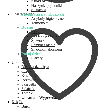
Kubki bidony
Naczynia pojemniki
Śliniaczki
Obserwowane
Pielęgnacja najmłodszych
Artykuły higieniczne
Termometr
Do snu
Kocyki
Kołdry i poduszki
Śpiworki
Lampki i nianie
Smoczki i akcesoria
Pokój dziecka
Plakaty
Ubranka
Bielizna dziecięca
Czapki
Kostiumy
Rękawiczki
Skarpetki
Szlafroki
Torebki
Ubrania – Wyprzedaż
Książki
Bajki