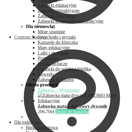
Zabawki edukacyjne
Zabawki interaktywne
Zabawki drewniane
Zabawki kreatywne, konstrukcyjne
Dla niemowląt
Misie szumisie
Centrum Pomocy
Grzechotki i gryzaki
Karuzele do łóżeczka
Maty edukacyjne
Lalki i akcesoria
Przytulanki
Wózki, pchacze
Zabawki do wózka i fotelika
Rowerki
Zabawki do kąpieli
Oferta promocji
Zabawki – Wyprzedaż
Zabawka mata – kolorowy dywanik
206,70
zł
Dodaj do koszyka
Dla rodziców
Bielizna ciążowa