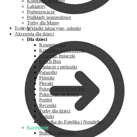
Kolektory pokarmu
Laktatory
Podgrzewacze
Podkłady poporodowe
Torby dla Mamy
Koszyk
Wkładki laktacyjne, osłonki
Akcesoria dla dzieci
Dla dzieci
Kosmetyczka
Krzesełka do karmienia
Leżaczki, bujaczki
Lunch Box
Otulacze i pieluszki
Parasolki
Piórniki
Plecaki
Pokrowce na przewijak
Pokrowiec na Bidon
Portfel
Ręczniki
Torby dla dzieci
Walizki
Wkładka do Fotelika i Nosidełka
Karmienie
Butelki i akcesoria