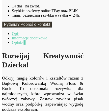
Pisakiem
14 dni na zwrot.
i
Szybkie przelewy online TPay oraz BLIK.
Podpórką
Tania, bezpieczna i szybka wysyłka w 24h.
6
kart
Pytania? Poproś o kontakt
Floss
&
Opis
Rock
Informacje dodatkowe
Opinie
0
Rozwijaj Kreatywność
Dziecka!
Odkryj magię kolorów i kształtów razem z
Bajkową Kolorowanką Wodną Floss &
Rock. To doskonała rozrywka dla
najmłodszych, która wprowadza w świat
twórczej zabawy. Zestaw zawiera pisak
wodny oraz podpórkę, zapewniając wygodę
podczas eksploracji.