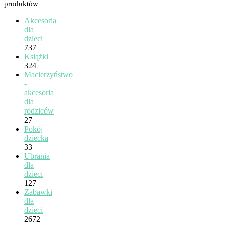
produktów
Akcesoria
dla
dzieci
737
Książki
324
Macierzyństwo
-
akcesoria
dla
rodziców
27
Pokój
dziecka
33
Ubrania
dla
dzieci
127
Zabawki
dla
dzieci
2672