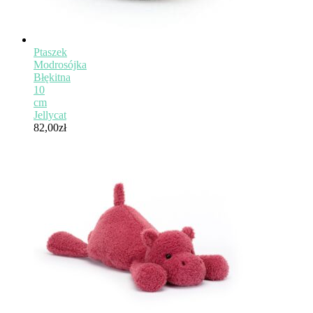
Ptaszek
Modrosójka
Błękitna
10
cm
Jellycat
82,00
zł