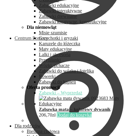
Zabawki edukacyjne
Zabawki interaktywne
Zabawki drewniane
Zabawki kreatywne, konstrukcyjne
Dla niemowląt
Misie szumisie
Centrum Pomocy
Grzechotki i gryzaki
Karuzele do łóżeczka
Maty edukacyjne
Lalki i akcesoria
Przytulanki
Wózki, pchacze
Zabawki do wózka i fotelika
Rowerki
Zabawki do kąpieli
Oferta promocji
Zabawki – Wyprzedaż
Zabawka mata – kolorowy dywanik
206,70
zł
Dodaj do koszyka
Dla rodziców
Bielizna ciążowa