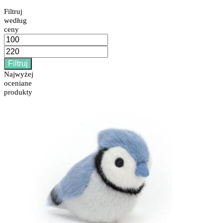
Filtruj
według
ceny
Cena
min
Cena
max
Filtruj
Najwyżej
oceniane
produkty