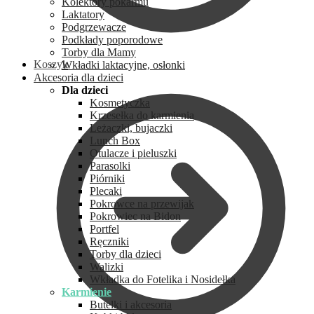
Kolektory pokarmu
Laktatory
Podgrzewacze
Podkłady poporodowe
Torby dla Mamy
Koszyk
Wkładki laktacyjne, osłonki
Akcesoria dla dzieci
Dla dzieci
Kosmetyczka
Krzesełka do karmienia
Leżaczki, bujaczki
Lunch Box
Otulacze i pieluszki
Parasolki
Piórniki
Plecaki
Pokrowce na przewijak
Pokrowiec na Bidon
Portfel
Ręczniki
Torby dla dzieci
Walizki
Wkładka do Fotelika i Nosidełka
Karmienie
Butelki i akcesoria