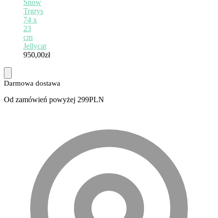
Snow
Trgrys
74 x
23
cm
Jellycat
950,00
zł
Darmowa dostawa
Od zamówień powyżej 299PLN