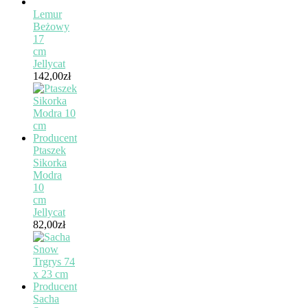
Lemur
Beżowy
17
cm
Jellycat
142,00
zł
Ptaszek
Sikorka
Modra
10
cm
Jellycat
82,00
zł
Sacha