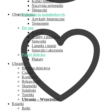
Kubki bidony
Naczynia pojemniki
Śliniaczki
Obserwowane
Pielęgnacja najmłodszych
Artykuły higieniczne
Termometr
Do snu
Kocyki
Kołdry i poduszki
Śpiworki
Lampki i nianie
Smoczki i akcesoria
Pokój dziecka
Plakaty
Ubranka
Bielizna dziecięca
Czapki
Kostiumy
Rękawiczki
Skarpetki
Szlafroki
Torebki
Ubrania – Wyprzedaż
Książki
Bajki