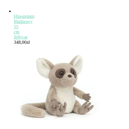
Hipopotam
Malinowy
55
cm
Jellycat
348,00
zł